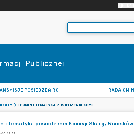
KON
rmacji Publicznej
ANSMISJE POSIEDZEŃ RG
RADA GMI
TERMIN I TEMATYKA POSIEDZENIA KOMISJI SKARG, WNIOSKÓW I PETYCJI - 24.07.2023
IKATY
n i tematyka posiedzenia Komisji Skarg, Wniosków 
-10 12:52