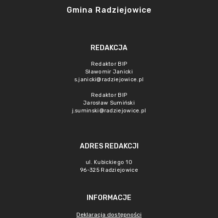
Gmina Radziejowice
REDAKCJA
Redaktor BIP
Sławomir Janicki
s.janicki@radziejowice.pl
Redaktor BIP
Jarosław Sumiński
j.suminski@radziejowice.pl
ADRES REDAKCJI
ul. Kubickiego 10
96-325 Radziejowice
INFORMACJE
Deklaracja dostępności