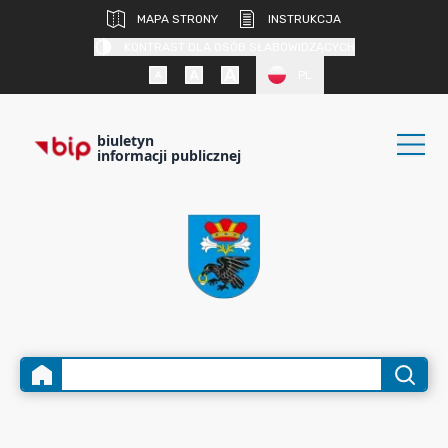
MAPA STRONY
INSTRUKCJA
KONTRAST DLA OSÓB SŁABOWIDZĄCYCH
PL
biuletyn
informacji publicznej