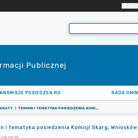
KON
rmacji Publicznej
ANSMISJE POSIEDZEŃ RG
RADA GMI
TERMIN I TEMATYKA POSIEDZENIA KOMISJI SKARG, WNIOSKÓW I PETYCJI - 20.02.2023
IKATY
n i tematyka posiedzenia Komisji Skarg, Wniosków 
-09 09:06