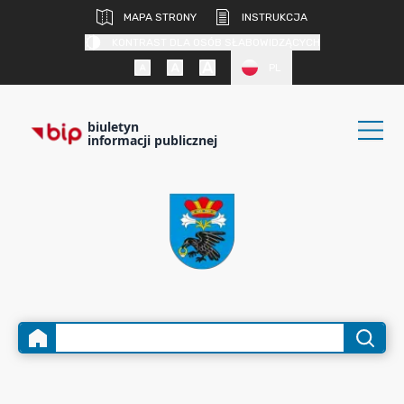
MAPA STRONY
INSTRUKCJA
KONTRAST DLA OSÓB SŁABOWIDZĄCYCH
PL
biuletyn
informacji publicznej