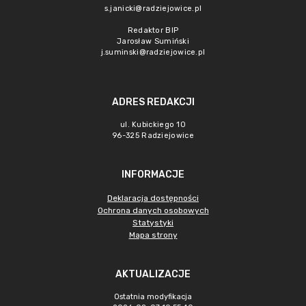
s.janicki@radziejowice.pl
Redaktor BIP
Jarosław Sumiński
j.suminski@radziejowice.pl
ADRES REDAKCJI
ul. Kubickiego 10
96-325 Radziejowice
INFORMACJE
Deklaracja dostępności
Ochrona danych osobowych
Statystyki
Mapa strony
AKTUALIZACJE
Ostatnia modyfikacja