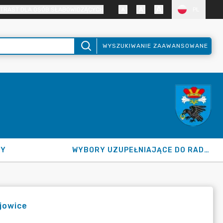
TRAST DLA OSÓB SŁABOWIDZĄCYCH
PL
WYSZUKIWANIE ZAAWANSOWANE
NY
WYBORY UZUPEŁNIAJĄCE DO RADY GMINY 2026
jowice