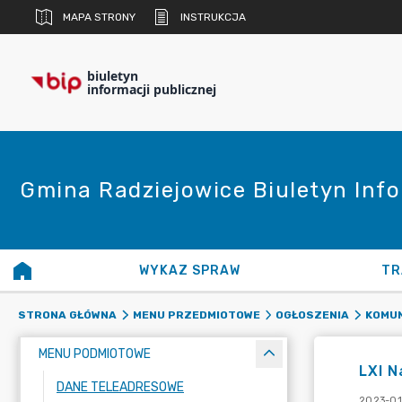
MAPA STRONY
INSTRUKCJA
biuletyn
informacji publicznej
Gmina Radziejowice Biuletyn Info
WYKAZ SPRAW
TR
STRONA GŁÓWNA
MENU PRZEDMIOTOWE
OGŁOSZENIA
KOMUN
MENU PODMIOTOWE
LXI N
DANE TELEADRESOWE
2023-01