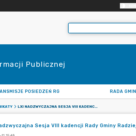
KON
rmacji Publicznej
ANSMISJE POSIEDZEŃ RG
RADA GMI
LXI NADZWYCZAJNA SESJA VIII KADENCJI RADY GMINY RADZIEJOWICE
IKATY
adzwyczajna Sesja VIII kadencji Rady Gminy Radzie
-11 15:48