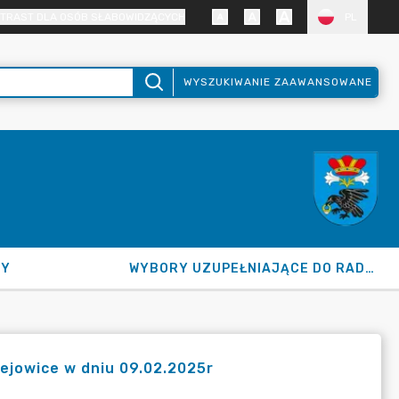
TRAST DLA OSÓB SŁABOWIDZĄCYCH
PL
WYSZUKIWANIE ZAAWANSOWANE
NY
WYBORY UZUPEŁNIAJĄCE DO RADY GMINY 2026
ejowice w dniu 09.02.2025r