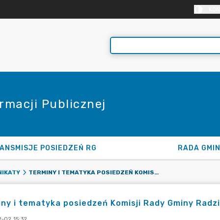
KON
rmacji Publicznej
ANSMISJE POSIEDZEŃ RG
RADA GMI
TERMINY I TEMATYKA POSIEDZEŃ KOMISJI RADY GMINY RADZIEJOWICE W DNIU 09.02.2025R
IKATY
ny i tematyka posiedzeń Komisji Rady Gminy Radzi
-02 15:32