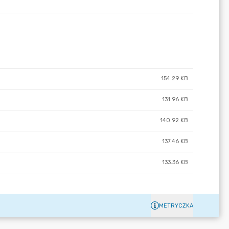
154.29 KB
131.96 KB
140.92 KB
137.46 KB
133.36 KB
METRYCZKA