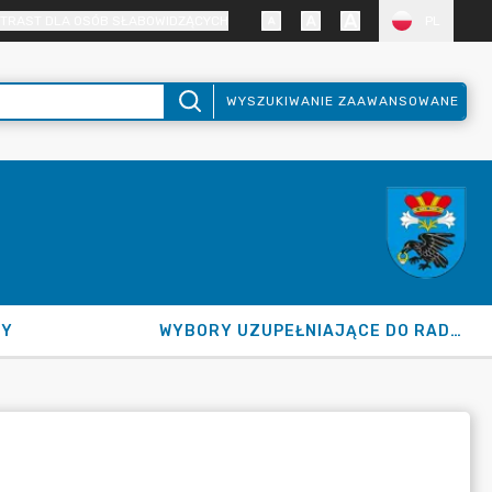
TRAST DLA OSÓB SŁABOWIDZĄCYCH
PL
WYSZUKIWANIE ZAAWANSOWANE
NY
WYBORY UZUPEŁNIAJĄCE DO RADY GMINY 2026