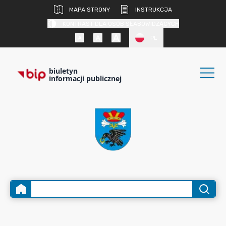
MAPA STRONY
INSTRUKCJA
KONTRAST DLA OSÓB SŁABOWIDZĄCYCH
PL
biuletyn
informacji publicznej