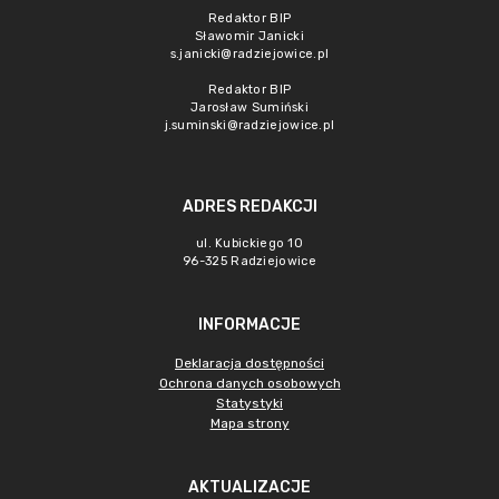
Redaktor BIP
Sławomir Janicki
s.janicki@radziejowice.pl
Redaktor BIP
Jarosław Sumiński
j.suminski@radziejowice.pl
ADRES REDAKCJI
ul. Kubickiego 10
96-325 Radziejowice
INFORMACJE
Deklaracja dostępności
Ochrona danych osobowych
Statystyki
Mapa strony
AKTUALIZACJE