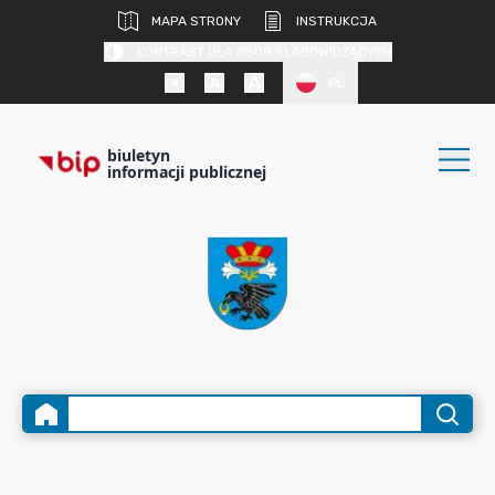
MAPA STRONY
INSTRUKCJA
KONTRAST DLA OSÓB SŁABOWIDZĄCYCH
PL
biuletyn
informacji publicznej