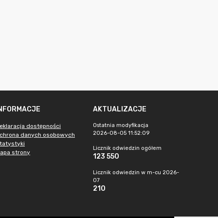
INFORMACJE
AKTUALIZACJE
Ostatnia modyfikacja
eklaracja dostępności
2026-08-05 11:52:09
chrona danych osobowych
tatystyki
Licznik odwiedzin ogółem
apa strony
123 550
Licznik odwiedzin w m-cu 2026-
07
210