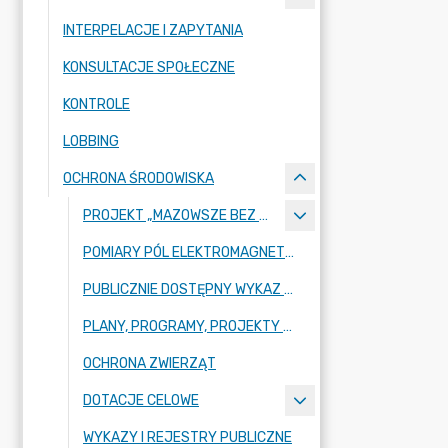
INTERPELACJE I ZAPYTANIA
KONSULTACJE SPOŁECZNE
KONTROLE
LOBBING
OCHRONA ŚRODOWISKA
PROJEKT „MAZOWSZE BEZ SMOGU
POMIARY PÓL ELEKTROMAGNETYCZNYCH
PUBLICZNIE DOSTĘPNY WYKAZ DANYCH O ŚRODOWISKU
PLANY, PROGRAMY, PROJEKTY Z ZAKRESU OCHRONY ŚRODOWISKA
OCHRONA ZWIERZĄT
DOTACJE CELOWE
WYKAZY I REJESTRY PUBLICZNE