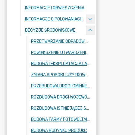
INFORMACJE I OBWIESZCZENIA
INFORMACJE O POLOWANIACH
DECYZJE ŚRODOWISKOWE
PRZETWARZANIE ODPADÓW SZTUCZNYCH W OBRĘBIE DZIAŁKI EWID. NR 236/1 OBRĘB RADZIEJOWICE, GMINA RADZIEJOWICE, POWIAT ŻYRARDOWSKI, WOJEWÓDZTWO MAZOWIECKIE
POWIĘKSZENIE UTWARDZENIA DZIAŁEK GRUNTU NR EWID. 24, 25 I 26/8 OBRĘB 0009 KRZE W MIEJSCOWOŚCI KRZE DUŻE, GMINA RADZIEJOWICE
BUDOWA I EKSPLOATACJA LAKIERNI PROSZKOWEJ W RADZIEJOWICACH PRZY UL. PRZEMYSŁOWEJ 2.
ZMIANA SPOSOBU UŻYTKOWANA BUDYNKU GOSPODARCZEGO NA BUDYNEK DO CHOWU DROBIU (ODCHOWALNIĘ) ORAZ BUDOWĘ DWÓCH KURNIKÓW WRAZ Z NIEZBĘDNA INFRASTRUKTURĄ TECHNICZNĄ W MIEJSCOWOŚCI CHROBOTY 1C, NA TERENIE DZIAŁEK NR 229 I 230 (OBRĘB CHROBOTY).
PRZEBUDOWA DROGI GMINNEJ W MIEJSCOWOŚCIACH RADZIEJOWICE-PARCEL ORAZ ZBOISKA W GMINIE RADZIEJOWICE.
ROZBUDOWA DROGI WOJEWÓDZKIEJ NR 579 W ZAKRESIE BUDOWY DROGI DLA PIESZYCH I ROWERÓW, W OBRĘBIE EWIDENCYJNYM NR 0019 RADZIEJOWICE, NR 0001 ADAMÓW-PARCEL, NR 0004 BUDY JÓZEFOWSKIE, NR 0002 ADAMÓW-WIEŚ, NR 0011 KUKLÓWKA RADZIEJOWICKA, W GMINIE RADZIEJOWICE, POW. ŻYRARDOWSKI, WOJ. MAZOWIECKIE
ROZBUDOWA ISTNIEJĄCEJ STACJI PALIW NA DZIAŁKACH NR 163/27 I 163/29, OBRĘB KRZE, GMINA RADZIEJOWICE
BUDOWA FARMY FOTOWOLTAICZNEJ PV SŁABOMIERZ I O MOCY DO 3 MW WŁĄCZNIE (Z MOŻLIWOŚCIĄ REALIZACJI W ETAPACH) REALIZOWANEJ NA DZIAŁCE O NR 310/1 OBRĘB 0011 SŁABOMIERZ, GMINA RADZIEJOWICE, POWIAT ŻYRARDOWSKI WRAZ Z NIEZBĘDNĄ INFRASTRUKTURĄ TECHNICZNĄ W TYM Z MAGAZYNAMI ENERGII
BUDOWA BUDYNKU PRODUKCYJNO-MAGAZYNOWEGO Z CZĘŚCIĄ SOCJALNO-BIUROWĄ WRAZ Z NIEZBĘDNĄ INFRASTRUKTURĄ KOMUNIKACYJNĄ I TECHNICZNĄ, NA DZIAŁCE O NR EW. 71/1 POŁOŻONEJ W MIEJSCOWOŚCI KURANÓW, OBRĘB EWIDENCYJNY NR 0013, W GMINIE RADZIEJOWICE, POW. ŻYRARDOWSKI, WOJ. MAZOWIECKIE.