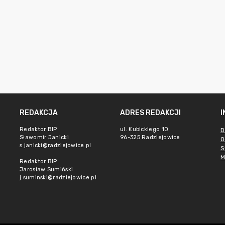
REDAKCJA
ADRES REDAKCJI
Redaktor BIP
ul. Kubickiego 10
D
Sławomir Janicki
96-325 Radziejowice
O
s.janicki@radziejowice.pl
S
M
Redaktor BIP
Jarosław Sumiński
j.suminski@radziejowice.pl