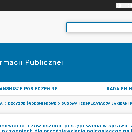
KON
rmacji Publicznej
ANSMISJE POSIEDZEŃ RG
RADA GMI
KA
DECYZJE ŚRODOWISKOWE
BUDOWA I EKSPLOATACJA LAKIERNI 
anowienie o zawieszeniu postępowania w sprawie 
nkowaniach dla przedsięwzięcia polegającego na b