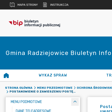
MAPA STRONY
INSTRUKCJA
biuletyn
informacji publicznej
Gmina Radziejowice Biuletyn Info
WYKAZ SPRAW
TR
STRONA GŁÓWNA
MENU PRZEDMIOTOWE
OCHRONA ŚRODOWIS
POSTANOWIENIE O ZAWIESZENIU POSTĘPOWANIA W SPRAWIE WYDANIA DECYZJI O ŚRODOWISKOWYCH UWARUNKOWANIACH DLA PRZEDSIĘWZIĘCIA POLEGAJĄCEGO NA BUDOWIE I EKSPLOATACJI LAKIERNI PROSZKOWEJ W RADZIEJOWICACH PRZY UL. PRZEMYSŁOWEJ 2.
MENU PODMIOTOWE
Post
uwaru
DANE TELEADRESOWE