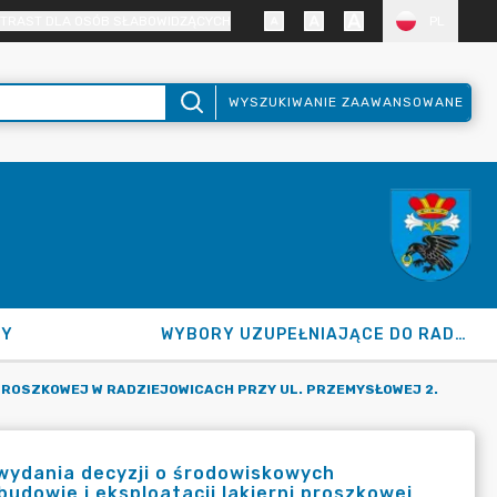
TRAST DLA OSÓB SŁABOWIDZĄCYCH
PL
WYSZUKIWANIE ZAAWANSOWANE
NY
WYBORY UZUPEŁNIAJĄCE DO RADY GMINY 2026
PROSZKOWEJ W RADZIEJOWICACH PRZY UL. PRZEMYSŁOWEJ 2.
wydania decyzji o środowiskowych
udowie i eksploatacji lakierni proszkowej