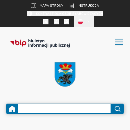
MAPA STRONY
INSTRUKCJA
KONTRAST DLA OSÓB SŁABOWIDZĄCYCH
PL
biuletyn
informacji publicznej