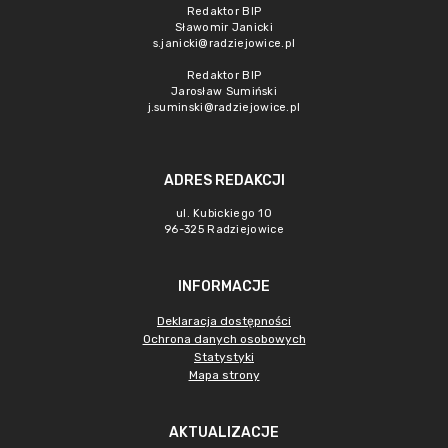
Redaktor BIP
Sławomir Janicki
s.janicki@radziejowice.pl
Redaktor BIP
Jarosław Sumiński
j.suminski@radziejowice.pl
ADRES REDAKCJI
ul. Kubickiego 10
96-325 Radziejowice
INFORMACJE
Deklaracja dostępności
Ochrona danych osobowych
Statystyki
Mapa strony
AKTUALIZACJE