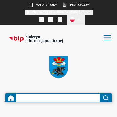
MAPA STRONY
INSTRUKCJA
KONTRAST DLA OSÓB SŁABOWIDZĄCYCH
PL
biuletyn
informacji publicznej