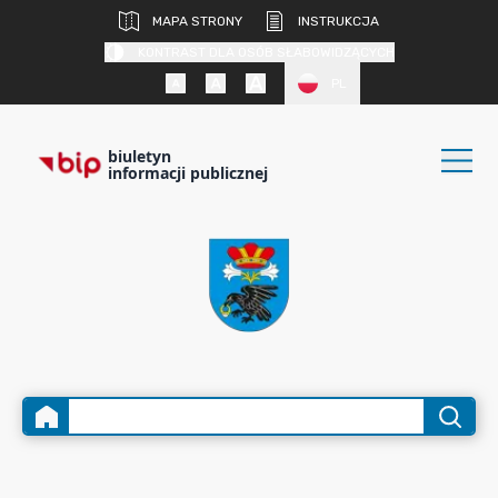
MAPA STRONY
INSTRUKCJA
KONTRAST DLA OSÓB SŁABOWIDZĄCYCH
PL
biuletyn
informacji publicznej