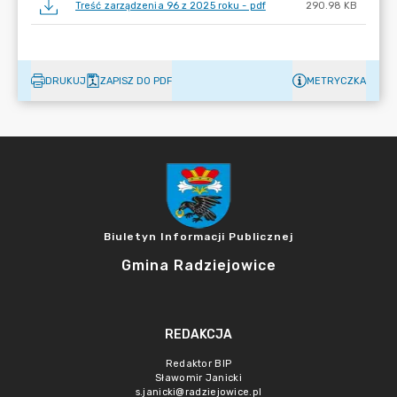
Treść zarządzenia 96 z 2025 roku - pdf
290.98 KB
DRUKUJ
ZAPISZ DO PDF
METRYCZKA
Biuletyn Informacji Publicznej
Gmina Radziejowice
REDAKCJA
Redaktor BIP
Sławomir Janicki
s.janicki@radziejowice.pl