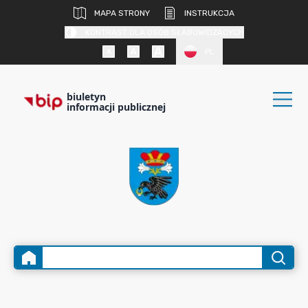
MAPA STRONY
INSTRUKCJA
KONTRAST DLA OSÓB SŁABOWIDZĄCYCH
PL
biuletyn
informacji publicznej