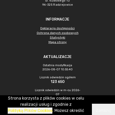
ul. Kubickiego 10
96-325 Radziejowice
INFORMACJE
Deklaracja dostępności
Ochrona danych osobowych
Statystyki
Mapa strony
AKTUALIZACJE
Ostatnia modyfikacja
2026-08-07 10:55:40
Licznik odwiedzin ogółem
123 650
Licznik odwiedzin w m-cu 2026-
07
Strona korzysta z plików cookies w celu
310
realizacji usług i zgodnie z
Polityką Plików Cookies
. Możesz określić
Zamknij
CMS & Hosting: Nefeni Sp. z o.o.