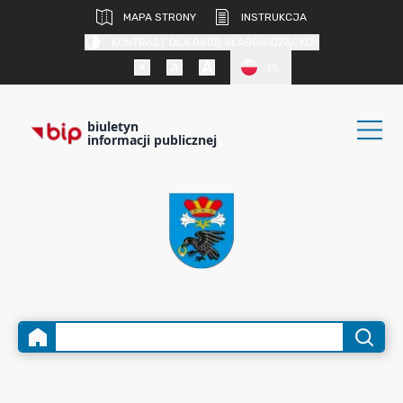
MAPA STRONY
INSTRUKCJA
KONTRAST DLA OSÓB SŁABOWIDZĄCYCH
PL
biuletyn
informacji publicznej