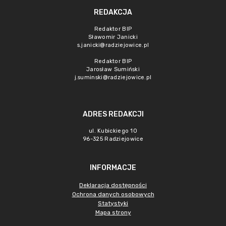
REDAKCJA
Redaktor BIP
Sławomir Janicki
s.janicki@radziejowice.pl
Redaktor BIP
Jarosław Sumiński
j.suminski@radziejowice.pl
ADRES REDAKCJI
ul. Kubickiego 10
96-325 Radziejowice
INFORMACJE
Deklaracja dostępności
Ochrona danych osobowych
Statystyki
Mapa strony