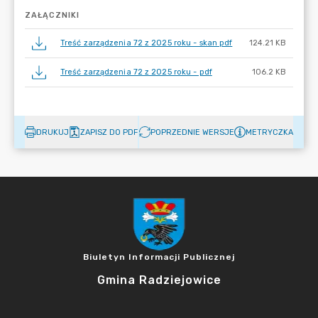
ZAŁĄCZNIKI
Treść zarządzenia 72 z 2025 roku - skan pdf
124.21 KB
Treść zarządzenia 72 z 2025 roku - pdf
106.2 KB
DRUKUJ
ZAPISZ DO PDF
POPRZEDNIE WERSJE
METRYCZKA
Biuletyn Informacji Publicznej
Gmina Radziejowice