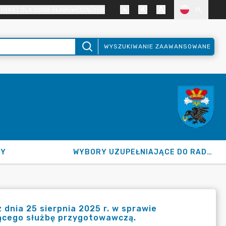
TRAST DLA OSÓB SŁABOWIDZĄCYCH
PL
WYSZUKIWANIE ZAAWANSOWANE
NY
WYBORY UZUPEŁNIAJĄCE DO RADY GMINY 2026
nia 25 sierpnia 2025 r. w sprawie
ącego służbę przygotowawczą.