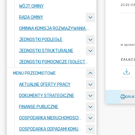
2025-08
WÓJT GMINY
RADA GMINY
GMINNA KOMISJA ROZWIĄZYWANIA PROBLEMÓW ALKOHOLOWYCH
JEDNOSTKI PODLEGŁE
JEDNOSTKI STRUKTURALNE
ZAŁĄCZ
JEDNOSTKI POMOCNICZE (SOŁECTWA)
MENU PRZEDMIOTOWE
AKTUALNE OFERTY PRACY
DOKUMENTY STRATEGICZNE
DRUK
FINANSE PUBLICZNE
GOSPODARKA NIERUCHOMOŚCIAMI
GOSPODARKA ODPADAMI KOMUNALNYMI