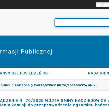
KON
rmacji Publicznej
ANSMISJE POSIEDZEŃ RG
RADA GMI
ZARZĄDZENIE NR 70/2025 WÓJTA GMINY RADZIEJOWICE Z DNIA 25 SIERPNIA 2025 R. W SPRAWIE POWOŁANIA KOMISJI DO PRZEPROWADZENIA EGZAMINU KOŃCZĄCEGO SŁUŻBĘ PRZYGOTOWAWCZĄ.
 GMINY
ROK 2025
ĄDZENIE Nr 70/2025 WÓJTA GMINY RADZIEJOWICE z d
łania komisji do przeprowadzenia egzaminu kończ