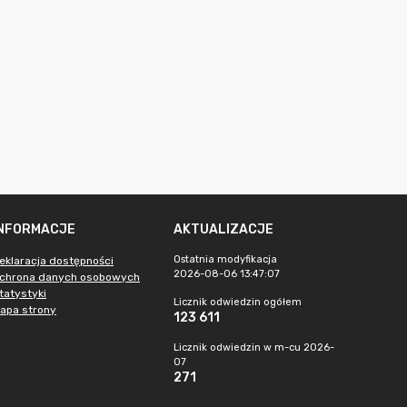
INFORMACJE
AKTUALIZACJE
Ostatnia modyfikacja
eklaracja dostępności
2026-08-06 13:47:07
chrona danych osobowych
tatystyki
Licznik odwiedzin ogółem
apa strony
123 611
Licznik odwiedzin w m-cu 2026-
07
271