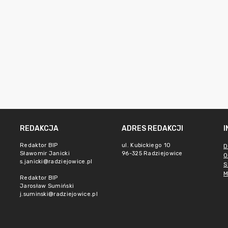
REDAKCJA
ADRES REDAKCJI
Redaktor BIP
ul. Kubickiego 10
D
Sławomir Janicki
96-325 Radziejowice
O
s.janicki@radziejowice.pl
S
M
Redaktor BIP
Jarosław Sumiński
j.suminski@radziejowice.pl