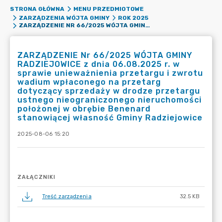
STRONA GŁÓWNA
MENU PRZEDMIOTOWE
ZARZĄDZENIA WÓJTA GMINY
ROK 2025
ZARZĄDZENIE NR 66/2025 WÓJTA GMINY RADZIEJOWICE Z DNIA 06.08.2025 R. W SPRAWIE UNIEWAŻNIENIA PRZETARGU I ZWROTU WADIUM WPŁACONEGO NA PRZETARG DOTYCZĄCY SPRZEDAŻY W DRODZE PRZETARGU USTNEGO NIEOGRANICZONEGO NIERUCHOMOŚCI POŁOŻONEJ W OBRĘBIE BENENARD STANOWIĄCEJ WŁASNOŚĆ GMINY RADZIEJOWICE
ZARZĄDZENIE Nr 66/2025 WÓJTA GMINY
RADZIEJOWICE z dnia 06.08.2025 r. w
sprawie unieważnienia przetargu i zwrotu
wadium wpłaconego na przetarg
dotyczący sprzedaży w drodze przetargu
ustnego nieograniczonego nieruchomości
położonej w obrębie Benenard
stanowiącej własność Gminy Radziejowice
2025-08-06 15:20
ZAŁĄCZNIKI
Treść zarządzenia
32.5 KB