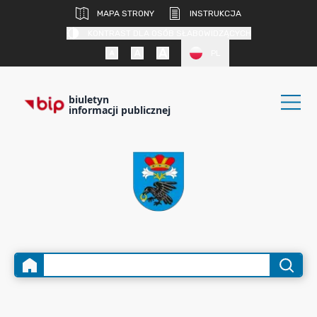
MAPA STRONY
INSTRUKCJA
KONTRAST DLA OSÓB SŁABOWIDZĄCYCH
PL
biuletyn
informacji publicznej