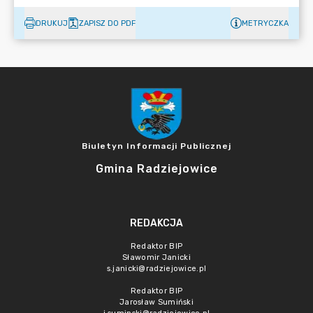
DRUKUJ
ZAPISZ DO PDF
METRYCZKA
Biuletyn Informacji Publicznej
Gmina Radziejowice
REDAKCJA
Redaktor BIP
Sławomir Janicki
s.janicki@radziejowice.pl
Redaktor BIP
Jarosław Sumiński