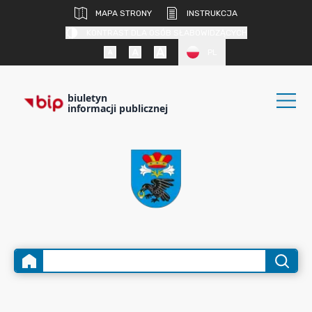
MAPA STRONY
INSTRUKCJA
KONTRAST DLA OSÓB SŁABOWIDZĄCYCH
PL
biuletyn
informacji publicznej