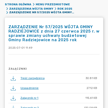
STRONA GŁÓWNA
MENU PRZEDMIOTOWE
ZARZĄDZENIA WÓJTA GMINY
ROK 2025
ZARZĄDZENIE NR 57/2025 WÓJTA GMINY RADZIEJOWICE Z DNIA 27 CZERWCA 2025 R. W SPRAWIE ZMIANY UCHWAŁY BUDŻETOWEJ GMINY RADZIEJOWICE NA 2025 ROK
ZARZĄDZENIE Nr 57/2025 WÓJTA GMINY
RADZIEJOWICE z dnia 27 czerwca 2025 r. w
sprawie zmiany uchwały budżetowej
Gminy Radziejowice na 2025 rok
2025-07-01 11:49
ZAŁĄCZNIKI
Treść zarządzenia
30.81 KB
Uzasadnienie
27.12 KB
Załącznik nr 1
115.61 KB
Załącznik nr 2
132.09 KB