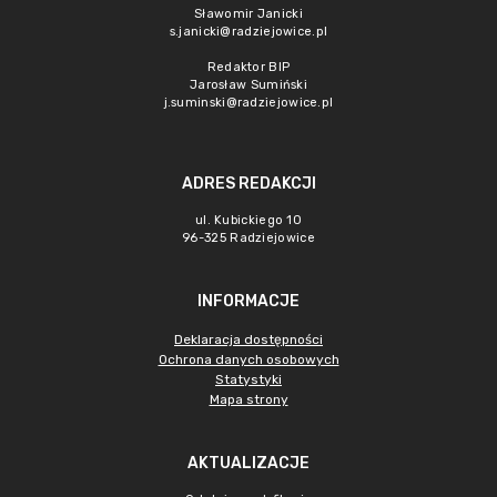
Sławomir Janicki
s.janicki@radziejowice.pl
Redaktor BIP
Jarosław Sumiński
j.suminski@radziejowice.pl
ADRES REDAKCJI
ul. Kubickiego 10
96-325 Radziejowice
INFORMACJE
Deklaracja dostępności
Ochrona danych osobowych
Statystyki
Mapa strony
AKTUALIZACJE