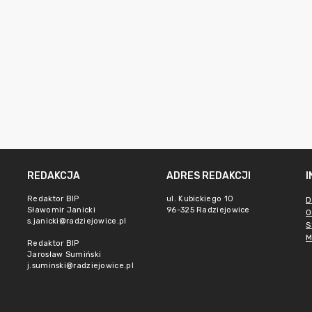
REDAKCJA
ADRES REDAKCJI
Redaktor BIP
ul. Kubickiego 10
D
Sławomir Janicki
96-325 Radziejowice
O
s.janicki@radziejowice.pl
S
M
Redaktor BIP
Jarosław Sumiński
j.suminski@radziejowice.pl