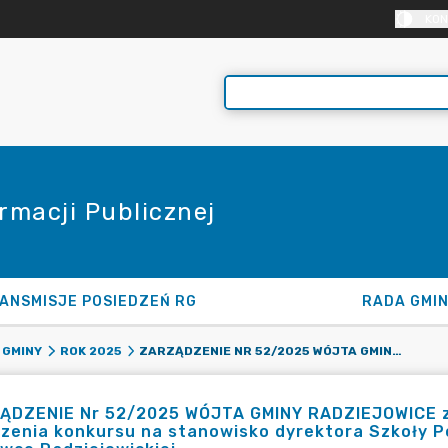
KON
rmacji Publicznej
ANSMISJE POSIEDZEŃ RG
RADA GMI
ZARZĄDZENIE NR 52/2025 WÓJTA GMINY RADZIEJOWICE Z DNIA 6 CZERWCA 2025 R. W SPRAWIE OGŁOSZENIA KONKURSU NA STANOWISKO DYREKTORA SZKOŁY PODSTAWOWEJ IM. JÓZEFA CHEŁMOŃSKIEGO W KUKLÓWCE RADZIEJOWICKIEJ
 GMINY
ROK 2025
ĄDZENIE Nr 52/2025 WÓJTA GMINY RADZIEJOWICE z 
szenia konkursu na stanowisko dyrektora Szkoły 