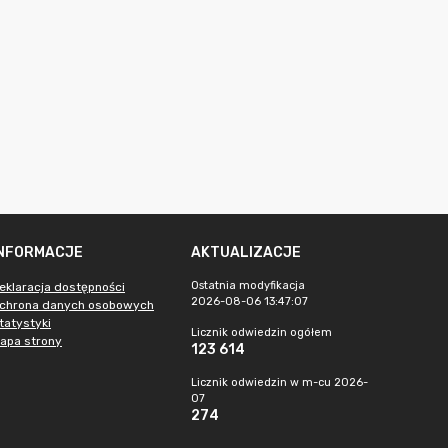
INFORMACJE
AKTUALIZACJE
Ostatnia modyfikacja
eklaracja dostępności
2026-08-06 13:47:07
chrona danych osobowych
tatystyki
Licznik odwiedzin ogółem
apa strony
123 614
Licznik odwiedzin w m-cu 2026-
07
274