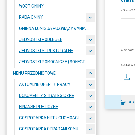
Kukló
WÓJT GMINY
2025-06
RADA GMINY
GMINNA KOMISJA ROZWIĄZYWANIA PROBLEMÓW ALKOHOLOWYCH
JEDNOSTKI PODLEGŁE
JEDNOSTKI STRUKTURALNE
JEDNOSTKI POMOCNICZE (SOŁECTWA)
ZAŁĄCZ
MENU PRZEDMIOTOWE
AKTUALNE OFERTY PRACY
DOKUMENTY STRATEGICZNE
DRUK
FINANSE PUBLICZNE
GOSPODARKA NIERUCHOMOŚCIAMI
GOSPODARKA ODPADAMI KOMUNALNYMI