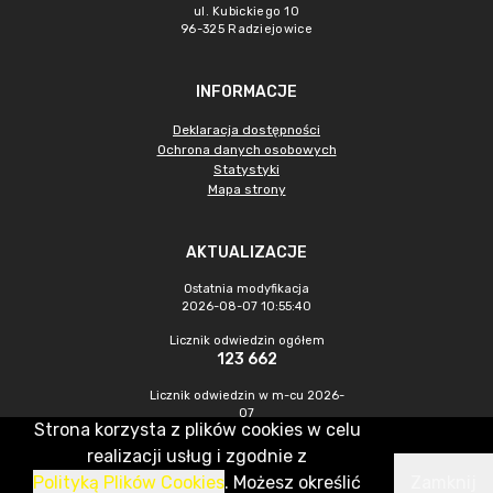
ul. Kubickiego 10
96-325 Radziejowice
INFORMACJE
Deklaracja dostępności
Ochrona danych osobowych
Statystyki
Mapa strony
AKTUALIZACJE
Ostatnia modyfikacja
2026-08-07 10:55:40
Licznik odwiedzin ogółem
123 662
Licznik odwiedzin w m-cu 2026-
07
Strona korzysta z plików cookies w celu
322
realizacji usług i zgodnie z
Polityką Plików Cookies
. Możesz określić
Zamknij
CMS & Hosting: Nefeni Sp. z o.o.