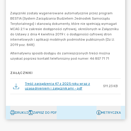
ZAŁĄCZNIKI
Treść zarządzenia 47 z 2025 roku wraz z
511.23 KB
uzasadnieniem i załącznikami - pdf
DRUKUJ
ZAPISZ DO PDF
METRYCZKA