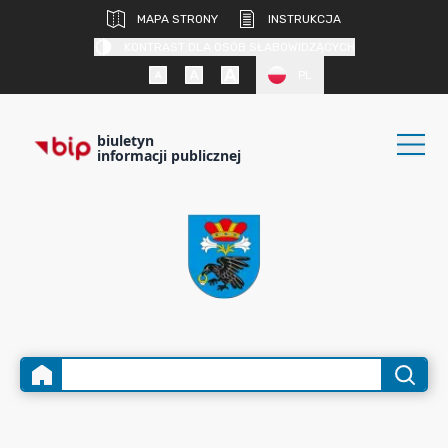
MAPA STRONY
INSTRUKCJA
KONTRAST DLA OSÓB SŁABOWIDZĄCYCH
PL
biuletyn
informacji publicznej