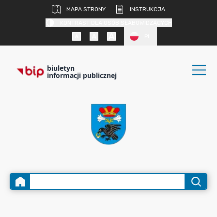
MAPA STRONY
INSTRUKCJA
KONTRAST DLA OSÓB SŁABOWIDZĄCYCH
PL
biuletyn
informacji publicznej