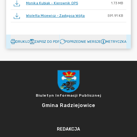
Monika Kubiak - Kierownik OPS
1.73 MB
Wioletta Micewicz - Zastępca Wójta
591.91 KB
DRUKUJ
ZAPISZ DO PDF
POPRZEDNIE WERSJE
METRYCZKA
Biuletyn Informacji Publicznej
Gmina Radziejowice
REDAKCJA