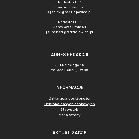
Redaktor BIP
Sławomir Janicki
s.janicki@radziejowice.pl
Redaktor BIP
Jarosław Sumiński
j.suminski@radziejowice.pl
ADRES REDAKCJI
ul. Kubickiego 10
96-325 Radziejowice
INFORMACJE
Deklaracja dostępności
Ochrona danych osobowych
Statystyki
Mapa strony
AKTUALIZACJE