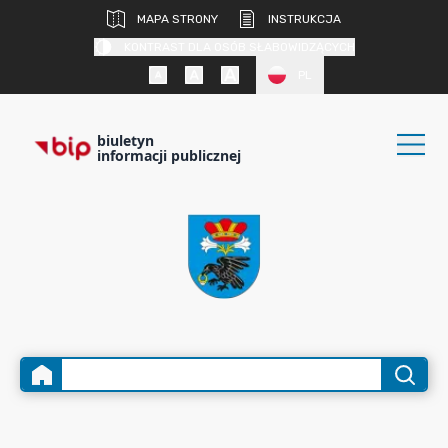
MAPA STRONY
INSTRUKCJA
KONTRAST DLA OSÓB SŁABOWIDZĄCYCH
PL
biuletyn
informacji publicznej