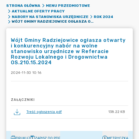
STRONA GŁÓWNA
MENU PRZEDMIOTOWE
AKTUALNE OFERTY PRACY
NABORY NA STANOWISKA URZĘDNICZE
ROK 2024
WÓJT GMINY RADZIEJOWICE OGŁASZA OTWARTY I KONKURENCYJNY NABÓR NA WOLNE STANOWISKO URZĘDNICZE W REFERACIE ROZWOJU LOKALNEGO I DROGOWNICTWA OS.210.15.2024
Wójt Gminy Radziejowice ogłasza otwarty
i konkurencyjny nabór na wolne
stanowisko urzędnicze w Referacie
Rozwoju Lokalnego i Drogownictwa
OS.210.15.2024
2024-11-30 10:16
ZAŁĄCZNIKI
Treść ogłoszenia.pdf
138.22 KB
DRUKUJ
ZAPISZ DO PDF
METRYCZKA