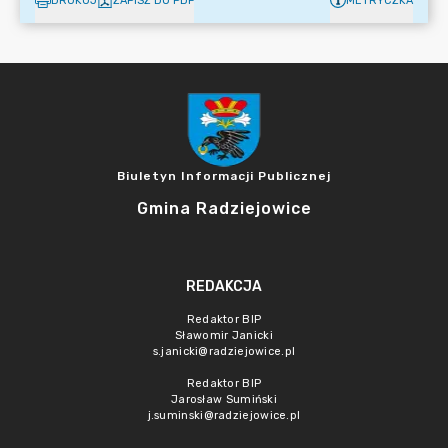
DRUKUJ
ZAPISZ DO PDF
METRYCZKA
Biuletyn Informacji Publicznej
Gmina Radziejowice
REDAKCJA
Redaktor BIP
Sławomir Janicki
s.janicki@radziejowice.pl
Redaktor BIP
Jarosław Sumiński
j.suminski@radziejowice.pl