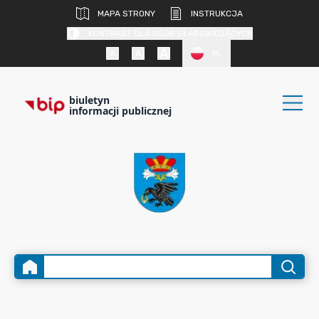
MAPA STRONY
INSTRUKCJA
KONTRAST DLA OSÓB SŁABOWIDZĄCYCH
PL
biuletyn
informacji publicznej