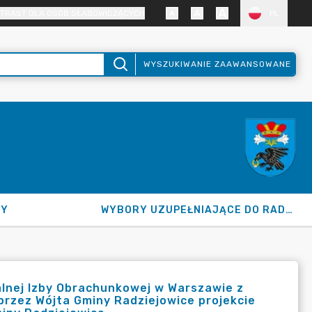
TRAST DLA OSÓB SŁABOWIDZĄCYCH
PL
WYSZUKIWANIE ZAAWANSOWANE
NY
WYBORY UZUPEŁNIAJĄCE DO RADY GMINY 2026
lnej Izby Obrachunkowej w Warszawie z
 przez Wójta Gminy Radziejowice projekcie