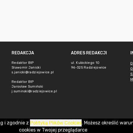
REDAKCJA
ADRES REDAKCJI
Redaktor BIP
ul. Kubickiego 10
D
Sławomir Janicki
96-325 Radziejowice
O
s.janicki@radziejowice.pl
S
M
Redaktor BIP
Jarosław Sumiński
j.suminski@radziejowice.pl
ug i zgodnie z
Polityką Plików Cookies
. Możesz określić waru
cookies w Twojej przeglądarce