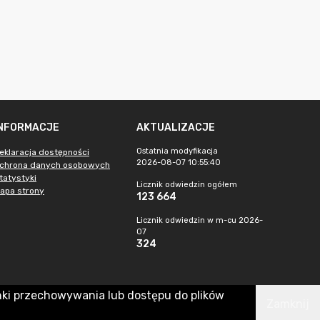
INFORMACJE
AKTUALIZACJE
Ostatnia modyfikacja
eklaracja dostępności
2026-08-07 10:55:40
chrona danych osobowych
tatystyki
Licznik odwiedzin ogółem
apa strony
123 664
Licznik odwiedzin w m-cu 2026-
07
324
nki przechowywania lub dostępu do plików
Zamknij