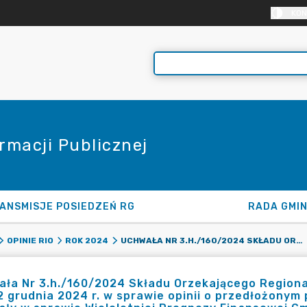
KON
rmacji Publicznej
ANSMISJE POSIEDZEŃ RG
RADA GMI
UCHWAŁA NR 3.H./160/2024 SKŁADU ORZEKAJĄCEGO REGIONALNEJ IZBY OBRACHUNKOWEJ W WARSZAWIE Z DNIA 2 GRUDNIA 2024 R. W SPRAWIE OPINII O PRZEDŁOŻONYM PRZEZ WÓJTA GMINY RADZIEJOWICE PROJEKCIE UCHWAŁY W SPRAWIE WIELOLETNIEJ PROGNOZY FINANSOWEJ GMINY RADZIEJOWICE.
OPINIE RIO
ROK 2024
ła Nr 3.h./160/2024 Składu Orzekającego Regiona
2 grudnia 2024 r. w sprawie opinii o przedłożonym