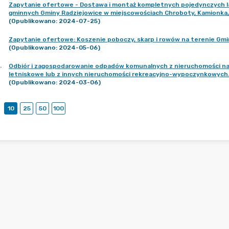
Zapytanie ofertowe - Dostawa i montaż kompletnych pojedynczych lam
gminnych Gminy Radziejowice w miejscowościach Chroboty, Kamionka, 
(Opublikowano: 2024-07-25)
Zapytanie ofertowe: Koszenie poboczy, skarp i rowów na terenie Gmi
(Opublikowano: 2024-05-06)
.
Odbiór i zagospodarowanie odpadów komunalnych z nieruchomości na t
letniskowe lub z innych nieruchomości rekreacyjno-wypoczynkowych
(Opublikowano: 2024-03-06)
10
25
50
100