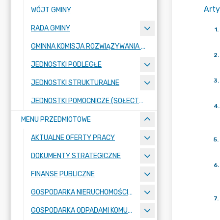
Arty
WÓJT GMINY
RADA GMINY
1
.
GMINNA KOMISJA ROZWIĄZYWANIA PROBLEMÓW ALKOHOLOWYCH
2
.
JEDNOSTKI PODLEGŁE
3
.
JEDNOSTKI STRUKTURALNE
JEDNOSTKI POMOCNICZE (SOŁECTWA)
4
.
MENU PRZEDMIOTOWE
AKTUALNE OFERTY PRACY
5
.
DOKUMENTY STRATEGICZNE
6
.
FINANSE PUBLICZNE
GOSPODARKA NIERUCHOMOŚCIAMI
7
.
GOSPODARKA ODPADAMI KOMUNALNYMI