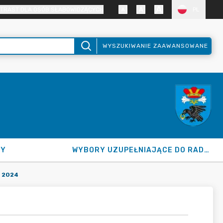
TRAST DLA OSÓB SŁABOWIDZĄCYCH
PL
WYSZUKIWANIE ZAAWANSOWANE
NY
WYBORY UZUPEŁNIAJĄCE DO RADY GMINY 2026
 2024