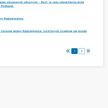
p sieciowych ulicznych – 8szt. w celu oświetlenia dróg
Podlasie.
ny Radziejowice.
erenie gminy Radziejowice, na których znajdują się domki
.
1
2