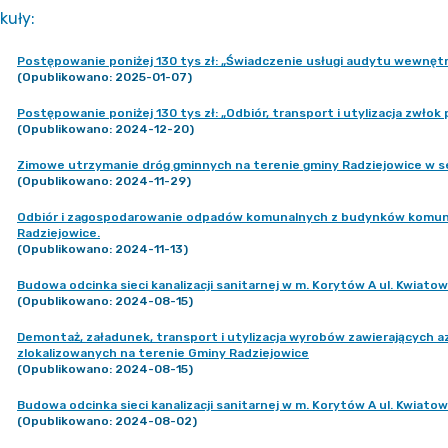
kuły
:
Postępowanie poniżej 130 tys zł: „Świadczenie usługi audytu wewnęt
(Opublikowano: 2025-01-07)
Postępowanie poniżej 130 tys zł: „Odbiór, transport i utylizacja zwłok
(Opublikowano: 2024-12-20)
Zimowe utrzymanie dróg gminnych na terenie gminy Radziejowice w
(Opublikowano: 2024-11-29)
Odbiór i zagospodarowanie odpadów komunalnych z budynków komunal
Radziejowice.
(Opublikowano: 2024-11-13)
Budowa odcinka sieci kanalizacji sanitarnej w m. Korytów A ul. Kwiato
(Opublikowano: 2024-08-15)
Demontaż, załadunek, transport i utylizacja wyrobów zawierających 
zlokalizowanych na terenie Gminy Radziejowice
(Opublikowano: 2024-08-15)
Budowa odcinka sieci kanalizacji sanitarnej w m. Korytów A ul. Kwiatow
(Opublikowano: 2024-08-02)