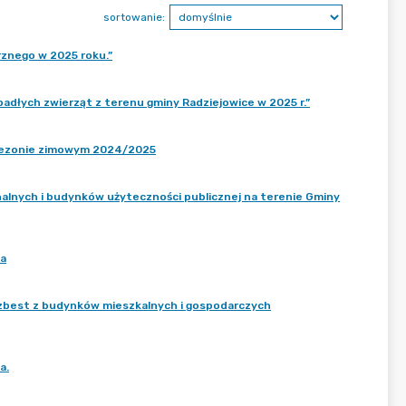
sortowanie:
rznego w 2025 roku.”
 padłych zwierząt z terenu gminy Radziejowice w 2025 r.”
 sezonie zimowym 2024/2025
nych i budynków użyteczności publicznej na terenie Gminy
wa
azbest z budynków mieszkalnych i gospodarczych
a.