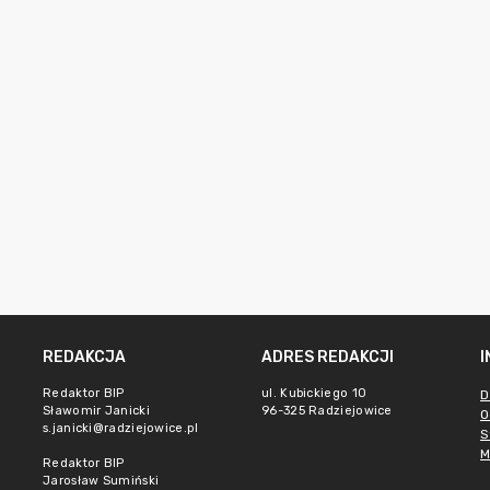
REDAKCJA
ADRES REDAKCJI
Redaktor BIP
ul. Kubickiego 10
D
Sławomir Janicki
96-325 Radziejowice
O
s.janicki@radziejowice.pl
S
M
Redaktor BIP
Jarosław Sumiński