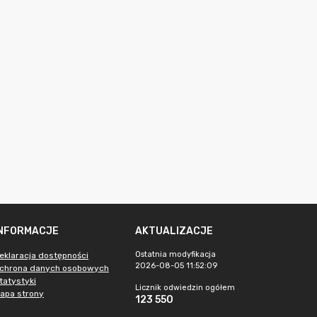
INFORMACJE
AKTUALIZACJE
Ostatnia modyfikacja
eklaracja dostępności
2026-08-05 11:52:09
chrona danych osobowych
tatystyki
Licznik odwiedzin ogółem
apa strony
123 550