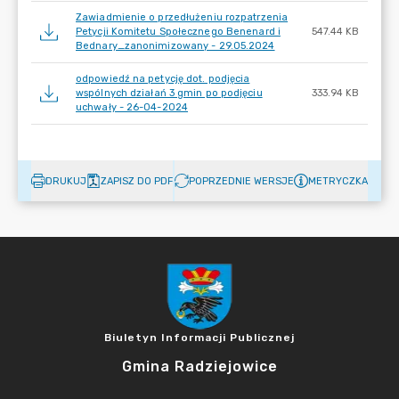
Zawiadmienie o przedłużeniu rozpatrzenia
Petycji Komitetu Społecznego Benenard i
547.44 KB
Bednary_zanonimizowany - 29.05.2024
odpowiedź na petycję dot. podjęcia
wspólnych działań 3 gmin po podjęciu
333.94 KB
uchwały - 26-04-2024
DRUKUJ
ZAPISZ DO PDF
POPRZEDNIE WERSJE
METRYCZKA
Biuletyn Informacji Publicznej
Gmina Radziejowice