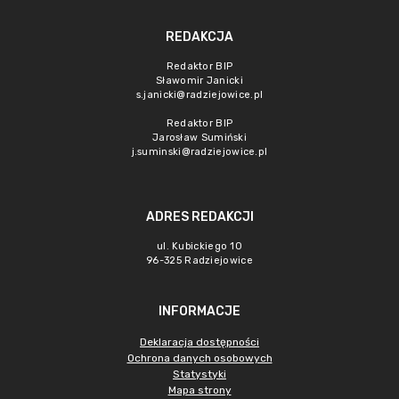
REDAKCJA
Redaktor BIP
Sławomir Janicki
s.janicki@radziejowice.pl
Redaktor BIP
Jarosław Sumiński
j.suminski@radziejowice.pl
ADRES REDAKCJI
ul. Kubickiego 10
96-325 Radziejowice
INFORMACJE
Deklaracja dostępności
Ochrona danych osobowych
Statystyki
Mapa strony