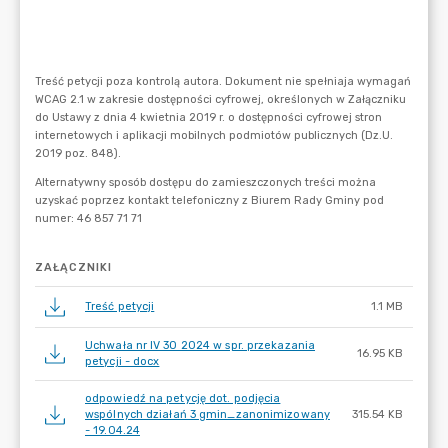
ZAŁĄCZNIKI
Treść petycji
1.1 MB
Uchwała nr IV 30 2024 w spr. przekazania
16.95 KB
petycji - docx
odpowiedź na petycję dot. podjęcia
wspólnych działań 3 gmin_zanonimizowany
315.54 KB
- 19.04.24