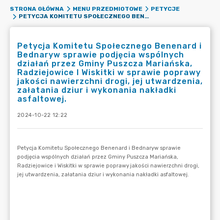
STRONA GŁÓWNA
MENU PRZEDMIOTOWE
PETYCJE
PETYCJA KOMITETU SPOŁECZNEGO BENENARD I BEDNARYW SPRAWIE PODJĘCIA WSPÓLNYCH DZIAŁAŃ PRZEZ GMINY PUSZCZA MARIAŃSKA, RADZIEJOWICE I WISKITKI W SPRAWIE POPRAWY JAKOŚCI NAWIERZCHNI DROGI, JEJ UTWARDZENIA, ZAŁATANIA DZIUR I WYKONANIA NAKŁADKI ASFALTOWEJ.
Petycja Komitetu Społecznego Benenard i
Bednaryw sprawie podjęcia wspólnych
działań przez Gminy Puszcza Mariańska,
Radziejowice I Wiskitki w sprawie poprawy
jakości nawierzchni drogi, jej utwardzenia,
załatania dziur i wykonania nakładki
asfaltowej.
2024-10-22 12:22