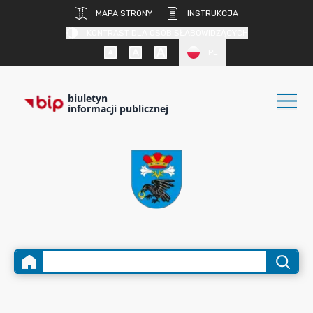
MAPA STRONY
INSTRUKCJA
KONTRAST DLA OSÓB SŁABOWIDZĄCYCH
PL
biuletyn
informacji publicznej