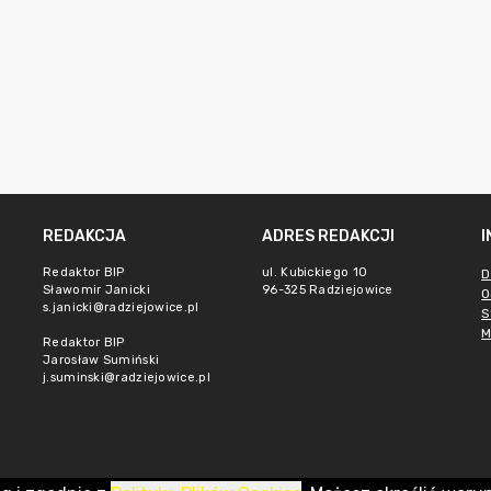
REDAKCJA
ADRES REDAKCJI
Redaktor BIP
ul. Kubickiego 10
D
Sławomir Janicki
96-325 Radziejowice
O
s.janicki@radziejowice.pl
S
M
Redaktor BIP
Jarosław Sumiński
j.suminski@radziejowice.pl