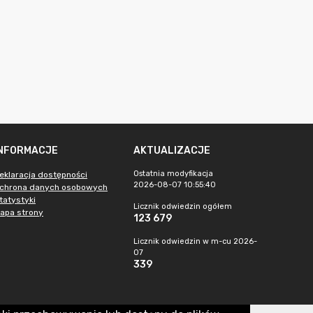
INFORMACJE
AKTUALIZACJE
Ostatnia modyfikacja
eklaracja dostępności
2026-08-07 10:55:40
chrona danych osobowych
tatystyki
Licznik odwiedzin ogółem
apa strony
123 679
Licznik odwiedzin w m-cu 2026-
07
339