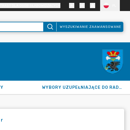
TRAST DLA OSÓB SŁABOWIDZĄCYCH
PL
WYSZUKIWANIE ZAAWANSOWANE
NY
WYBORY UZUPEŁNIAJĄCE DO RADY GMINY 2026
 r