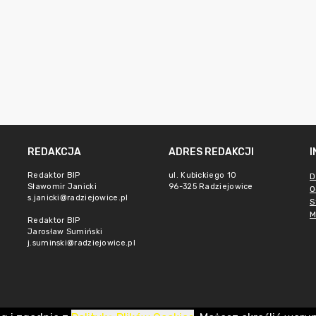
REDAKCJA
ADRES REDAKCJI
Redaktor BIP
ul. Kubickiego 10
D
Sławomir Janicki
96-325 Radziejowice
O
s.janicki@radziejowice.pl
S
M
Redaktor BIP
Jarosław Sumiński
j.suminski@radziejowice.pl