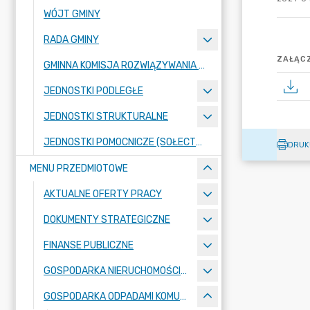
WÓJT GMINY
RADA GMINY
ZAŁĄCZ
GMINNA KOMISJA ROZWIĄZYWANIA PROBLEMÓW ALKOHOLOWYCH
JEDNOSTKI PODLEGŁE
JEDNOSTKI STRUKTURALNE
JEDNOSTKI POMOCNICZE (SOŁECTWA)
DRUK
MENU PRZEDMIOTOWE
AKTUALNE OFERTY PRACY
DOKUMENTY STRATEGICZNE
FINANSE PUBLICZNE
GOSPODARKA NIERUCHOMOŚCIAMI
GOSPODARKA ODPADAMI KOMUNALNYMI