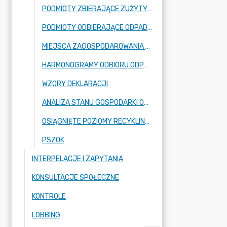
PODMIOTY ZBIERAJĄCE ZUŻYTY SPRZĘT ELEKTRYCZNY I ELEKTRONICZNY/ I UMIESZCZENIE TAM ZAŁĄCZONEJ INFORMACJI ZA 2025 ROK
PODMIOTY ODBIERAJĄCE ODPADY KOMUNALNE
MIEJSCA ZAGOSPODAROWANIA ODPADÓW
HARMONOGRAMY ODBIORU ODPADÓW KOMUNALNYCH
WZORY DEKLARACJI
ANALIZA STANU GOSPODARKI ODPADAMI KOMUNALNYMI
OSIĄGNIĘTE POZIOMY RECYKLINGU
PSZOK
INTERPELACJE I ZAPYTANIA
KONSULTACJE SPOŁECZNE
KONTROLE
LOBBING