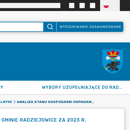
TRAST DLA OSÓB SŁABOWIDZĄCYCH
PL
WYSZUKIWANIE ZAAWANSOWANE
NY
WYBORY UZUPEŁNIAJĄCE DO RADY GMINY 2026
ANALIZA STANU GOSPODARKI ODPADAMI KOMUNALNYMI W GMINIE RADZIEJOWICE ZA 2023 R.
ALNYMI
GMINIE RADZIEJOWICE ZA 2023 R.