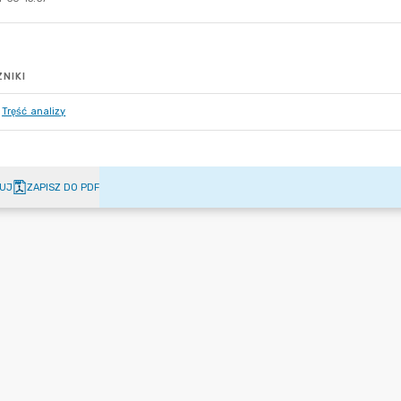
NIKI
Tręść analizy
UJ
ZAPISZ DO PDF