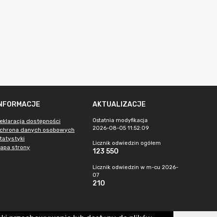
INFORMACJE
AKTUALIZACJE
Ostatnia modyfikacja
eklaracja dostępności
2026-08-05 11:52:09
chrona danych osobowych
tatystyki
Licznik odwiedzin ogółem
apa strony
123 550
Licznik odwiedzin w m-cu 2026-
07
210