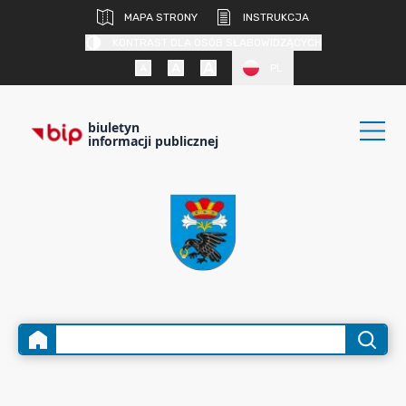
MAPA STRONY
INSTRUKCJA
KONTRAST DLA OSÓB SŁABOWIDZĄCYCH
PL
biuletyn
informacji publicznej