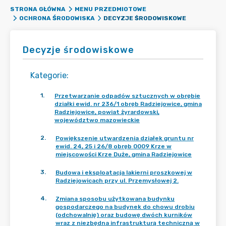
STRONA GŁÓWNA
MENU PRZEDMIOTOWE
DECYZJE ŚRODOWISKOWE
OCHRONA ŚRODOWISKA
Decyzje środowiskowe
Kategorie
:
1
.
Przetwarzanie odpadów sztucznych w obrębie
działki ewid. nr 236/1 obręb Radziejowice, gmina
Radziejowice, powiat żyrardowski,
województwo mazowieckie
2
.
Powiększenie utwardzenia działek gruntu nr
ewid. 24, 25 i 26/8 obręb 0009 Krze w
miejscowości Krze Duże, gmina Radziejowice
3
.
Budowa i eksploatacja lakierni proszkowej w
Radziejowicach przy ul. Przemysłowej 2.
4
.
Zmiana sposobu użytkowana budynku
gospodarczego na budynek do chowu drobiu
(odchowalnię) oraz budowę dwóch kurników
wraz z niezbędna infrastrukturą techniczną w