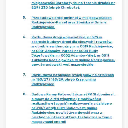
miejscowości Chroboty 1c, na terenie działek nr
229 i 230 (obręb Chroboty).
5
.
Przebudowa drogi gminnej w miejscowościach
Radziejowice-Parcel oraz Zboiska w Gminie
Radziejowice.
6
.
Rozbudowa drogi wojewódzkiej nr 579 w
zakresie budowy drogi dla pieszych i rowerów,
w obrębie ewidencyjnym nr 0019 Radziejowice,
nr 0001 Adamów-Parcel, nr 0004 Budy
Józefowskie, nr 0002 Adamów-Wieś, nr 0011
Kuklówka Radziejowicka, w gminie Radziejowice,
pow. żyrardowski, woj. mazowieckie
7
.
Rozbudowa istniejącej stacji paliw na działkach
nr 163/27 i 163/29, obręb Krze, gmina
Radziejowice
8
.
Budowa Farmy Fotowoltaicznej PV Słabomierz I
o mocy do 3 MW włącznie (z możliwością
realizacji w etapach) realizowanej na działce o
nr 310/1 obręb 0011 Słabomierz, gmina
Radziejowice, powiat żyrardowski wraz z
niezbędną infrastrukturą techniczną w tym z
magazynami energii