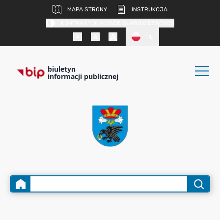
MAPA STRONY
INSTRUKCJA
KONTRAST DLA OSÓB SŁABOWIDZĄCYCH
PL
biuletyn
informacji publicznej