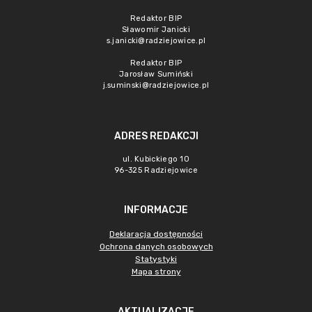
Redaktor BIP
Sławomir Janicki
s.janicki@radziejowice.pl
Redaktor BIP
Jarosław Sumiński
j.suminski@radziejowice.pl
ADRES REDAKCJI
ul. Kubickiego 10
96-325 Radziejowice
INFORMACJE
Deklaracja dostępności
Ochrona danych osobowych
Statystyki
Mapa strony
AKTUALIZACJE