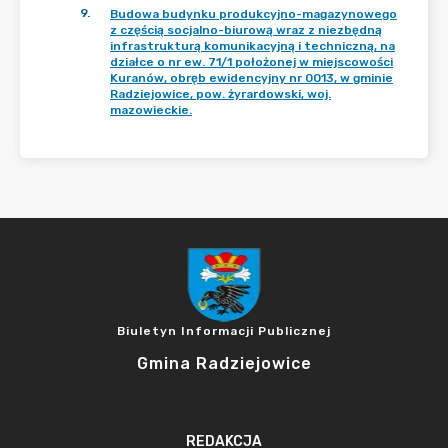
9
.
Budowa budynku produkcyjno-magazynowego
z częścią socjalno-biurową wraz z niezbędną
infrastrukturą komunikacyjną i techniczną, na
działce o nr ew. 71/1 położonej w miejscowości
Kuranów, obręb ewidencyjny nr 0013, w gminie
Radziejowice, pow. żyrardowski, woj.
mazowieckie.
Biuletyn Informacji Publicznej
Gmina Radziejowice
REDAKCJA