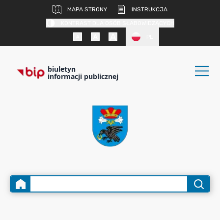
MAPA STRONY
INSTRUKCJA
KONTRAST DLA OSÓB SŁABOWIDZĄCYCH
PL
biuletyn
informacji publicznej