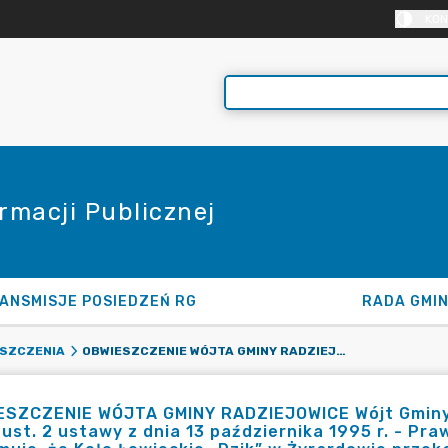
KON
rmacji Publicznej
ANSMISJE POSIEDZEŃ RG
RADA GMI
OBWIESZCZENIE WÓJTA GMINY RADZIEJOWICE WÓJT GMINY RADZIEJOWICE, DZIAŁAJĄC NA PODSTAWIE ART. 42AB UST. 2 USTAWY Z DNIA 13 PAŹDZIERNIKA 1995 R. - PRAWO ŁOWIECKIE (T. J. DZ.U.2025R. POZ. 539), INFORMUJE, ŻE KOŁO ŁOWIECKIE „DZIK” W ŻYRARDOWIE PRZEKAZAŁO PLAN POLOWAŃ ZBIOROWYCH W SEZONIE ŁOWIECKIM 2025/2026.
SZCZENIA
SZCZENIE WÓJTA GMINY RADZIEJOWICE Wójt Gminy R
ust. 2 ustawy z dnia 13 października 1995 r. - Prawo