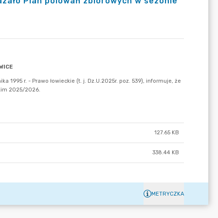
kazało Plan polowań zbiorowych w sezonie
127.65 KB
338.44 KB
METRYCZKA