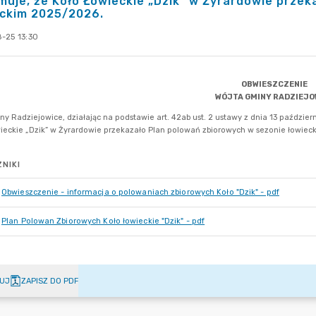
muje, że Koło Łowieckie „Dzik” w Żyrardowie prze
eckim 2025/2026.
-25 13:30
NIKI
Obwieszczenie - informacja o polowaniach zbiorowych Koło "Dzik" - pdf
Plan Polowan Zbiorowych Koło łowieckie "Dzik" - pdf
UJ
ZAPISZ DO PDF