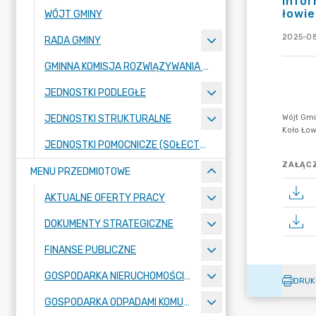
infor
łowi
WÓJT GMINY
2025-08
RADA GMINY
GMINNA KOMISJA ROZWIĄZYWANIA PROBLEMÓW ALKOHOLOWYCH
JEDNOSTKI PODLEGŁE
JEDNOSTKI STRUKTURALNE
JEDNOSTKI POMOCNICZE (SOŁECTWA)
ZAŁĄCZ
MENU PRZEDMIOTOWE
AKTUALNE OFERTY PRACY
DOKUMENTY STRATEGICZNE
FINANSE PUBLICZNE
GOSPODARKA NIERUCHOMOŚCIAMI
DRUK
GOSPODARKA ODPADAMI KOMUNALNYMI