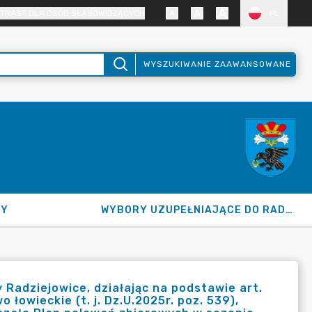
TRAST DLA OSÓB SŁABOWIDZĄCYCH
PL
WYSZUKIWANIE ZAAWANSOWANE
NY
WYBORY UZUPEŁNIAJĄCE DO RADY GMINY 2026
adziejowice, działając na podstawie art.
 łowieckie (t. j. Dz.U.2025r. poz. 539),