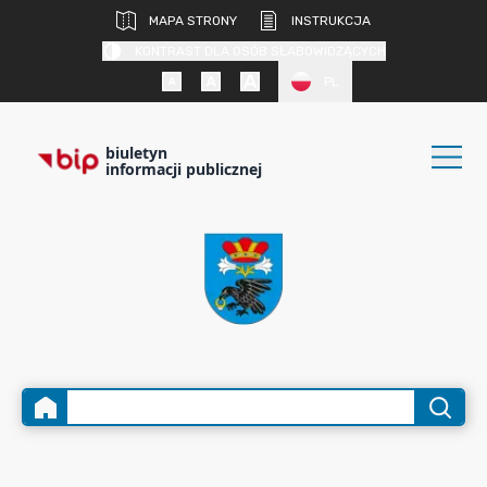
MAPA STRONY
INSTRUKCJA
KONTRAST DLA OSÓB SŁABOWIDZĄCYCH
PL
biuletyn
informacji publicznej