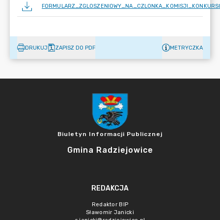
FORMULARZ_ZGLOSZENIOWY_NA_CZLONKA_KOMISJI_KONKURSO
DRUKUJ
ZAPISZ DO PDF
METRYCZKA
Biuletyn Informacji Publicznej
Gmina Radziejowice
REDAKCJA
Redaktor BIP
Sławomir Janicki