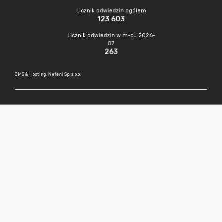
Licznik odwiedzin ogółem
123 603
Licznik odwiedzin w m-cu 2026-
07
263
CMS & Hosting: Nefeni Sp. z o.o.