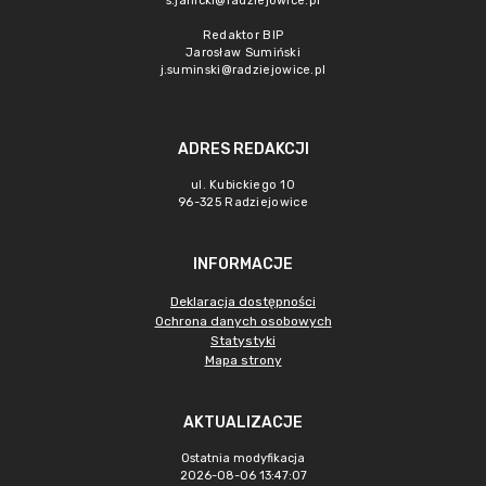
s.janicki@radziejowice.pl
Redaktor BIP
Jarosław Sumiński
j.suminski@radziejowice.pl
ADRES REDAKCJI
ul. Kubickiego 10
96-325 Radziejowice
INFORMACJE
Deklaracja dostępności
Ochrona danych osobowych
Statystyki
Mapa strony
AKTUALIZACJE
Ostatnia modyfikacja
2026-08-06 13:47:07