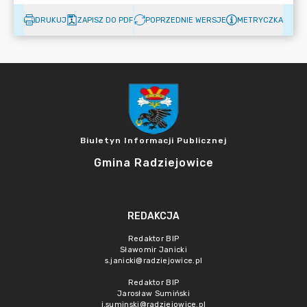
DRUKUJ
ZAPISZ DO PDF
POPRZEDNIE WERSJE
METRYCZKA
Biuletyn Informacji Publicznej
Gmina Radziejowice
REDAKCJA
Redaktor BIP
Sławomir Janicki
s.janicki@radziejowice.pl
Redaktor BIP
Jarosław Sumiński
j.suminski@radziejowice.pl