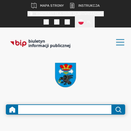
MAPA STRONY
INSTRUKCJA
KONTRAST DLA OSÓB SŁABOWIDZĄCYCH
PL
biuletyn
informacji publicznej