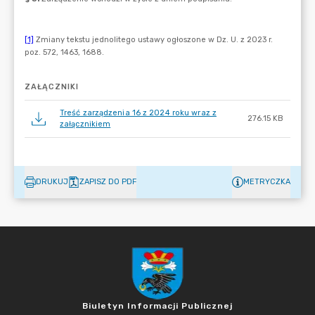
ZAŁĄCZNIKI
Treść zarządzenia 16 z 2024 roku wraz z
276.15 KB
załącznikiem
DRUKUJ
ZAPISZ DO PDF
METRYCZKA
Biuletyn Informacji Publicznej