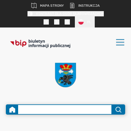
MAPA STRONY
INSTRUKCJA
KONTRAST DLA OSÓB SŁABOWIDZĄCYCH
PL
biuletyn
informacji publicznej