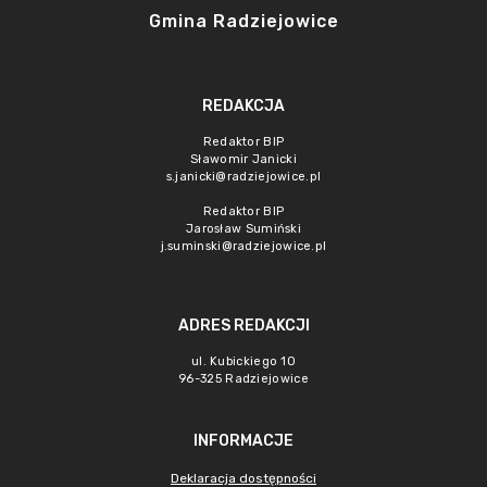
Gmina Radziejowice
REDAKCJA
Redaktor BIP
Sławomir Janicki
s.janicki@radziejowice.pl
Redaktor BIP
Jarosław Sumiński
j.suminski@radziejowice.pl
ADRES REDAKCJI
ul. Kubickiego 10
96-325 Radziejowice
INFORMACJE
Deklaracja dostępności