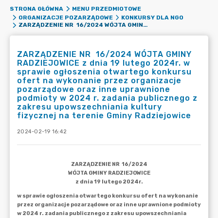
STRONA GŁÓWNA
MENU PRZEDMIOTOWE
ORGANIZACJE POZARZĄDOWE
KONKURSY DLA NGO
ZARZĄDZENIE NR 16/2024 WÓJTA GMINY RADZIEJOWICE Z DNIA 19 LUTEGO 2024R. W SPRAWIE OGŁOSZENIA OTWARTEGO KONKURSU OFERT NA WYKONANIE PRZEZ ORGANIZACJE POZARZĄDOWE ORAZ INNE UPRAWNIONE PODMIOTY W 2024 R. ZADANIA PUBLICZNEGO Z ZAKRESU UPOWSZECHNIANIA KULTURY FIZYCZNEJ NA TERENIE GMINY RADZIEJOWICE
ZARZĄDZENIE NR 16/2024 WÓJTA GMINY
RADZIEJOWICE z dnia 19 lutego 2024r. w
sprawie ogłoszenia otwartego konkursu
ofert na wykonanie przez organizacje
pozarządowe oraz inne uprawnione
podmioty w 2024 r. zadania publicznego z
zakresu upowszechniania kultury
fizycznej na terenie Gminy Radziejowice
2024-02-19 16:42