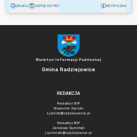
DRUKUJ
ZAPISZ DO PDF
METRYCZKA
Biuletyn Informacji Publicznej
Gmina Radziejowice
REDAKCJA
Redaktor BIP
Sławomir Janicki
s.janicki@radziejowice.pl
Redaktor BIP
Jarosław Sumiński
j.suminski@radziejowice.pl