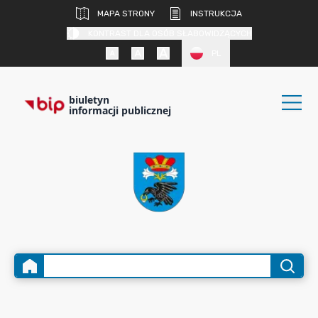
MAPA STRONY
INSTRUKCJA
KONTRAST DLA OSÓB SŁABOWIDZĄCYCH
PL
biuletyn
informacji publicznej