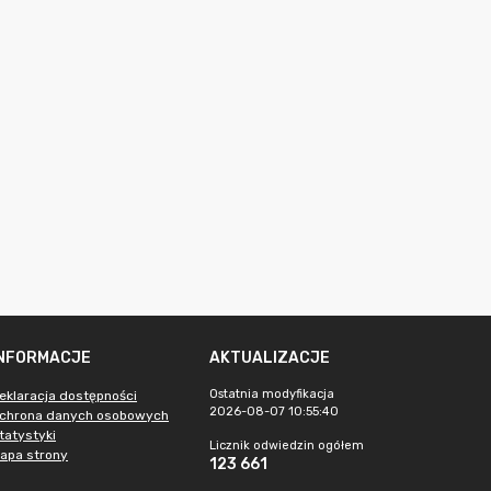
INFORMACJE
AKTUALIZACJE
Ostatnia modyfikacja
eklaracja dostępności
2026-08-07 10:55:40
chrona danych osobowych
tatystyki
Licznik odwiedzin ogółem
apa strony
123 661