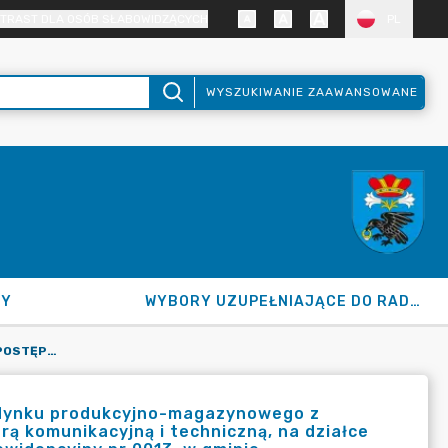
TRAST DLA OSÓB SŁABOWIDZĄCYCH
PL
WYSZUKIWANIE ZAAWANSOWANE
NY
WYBORY UZUPEŁNIAJĄCE DO RADY GMINY 2026
OBWIESZCZENIE O WSZCZĘCIU POSTĘPOWANIA - BUDOWA BUDYNKU PRODUKCYJNO-MAGAZYNOWEGO Z CZĘŚCIĄ SOCJALNO-BIUROWĄ WRAZ Z NIEZBĘDNĄ INFRASTRUKTURĄ KOMUNIKACYJNĄ I TECHNICZNĄ, NA DZIAŁCE O NR EW. 71/1 POŁOŻONEJ W MIEJSCOWOŚCI KURANÓW, OBRĘB EWIDENCYJNY NR 0013, W GMINIE RADZIEJOWICE, POW. ŻYRARDOWSKI, WOJ. MAZOWIECKIE.
udynku produkcyjno-magazynowego z
rą komunikacyjną i techniczną, na działce