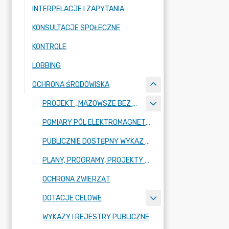
INTERPELACJE I ZAPYTANIA
KONSULTACJE SPOŁECZNE
KONTROLE
LOBBING
OCHRONA ŚRODOWISKA
PROJEKT „MAZOWSZE BEZ SMOGU
POMIARY PÓL ELEKTROMAGNETYCZNYCH
PUBLICZNIE DOSTĘPNY WYKAZ DANYCH O ŚRODOWISKU
PLANY, PROGRAMY, PROJEKTY Z ZAKRESU OCHRONY ŚRODOWISKA
OCHRONA ZWIERZĄT
DOTACJE CELOWE
WYKAZY I REJESTRY PUBLICZNE