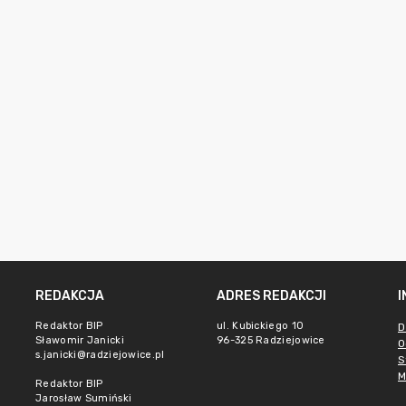
REDAKCJA
ADRES REDAKCJI
Redaktor BIP
ul. Kubickiego 10
D
Sławomir Janicki
96-325 Radziejowice
O
s.janicki@radziejowice.pl
S
M
Redaktor BIP
Jarosław Sumiński