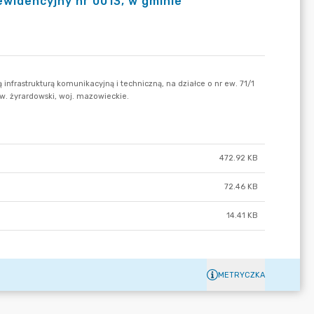
ewidencyjny nr 0013, w gminie
472.92 KB
72.46 KB
14.41 KB
METRYCZKA