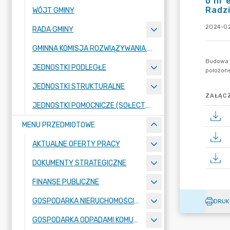
o nr 
Radzi
WÓJT GMINY
2024-02
RADA GMINY
GMINNA KOMISJA ROZWIĄZYWANIA PROBLEMÓW ALKOHOLOWYCH
JEDNOSTKI PODLEGŁE
JEDNOSTKI STRUKTURALNE
ZAŁĄCZ
JEDNOSTKI POMOCNICZE (SOŁECTWA)
MENU PRZEDMIOTOWE
AKTUALNE OFERTY PRACY
DOKUMENTY STRATEGICZNE
FINANSE PUBLICZNE
GOSPODARKA NIERUCHOMOŚCIAMI
DRUK
GOSPODARKA ODPADAMI KOMUNALNYMI