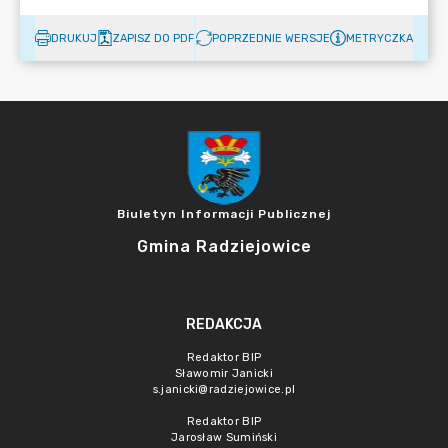
DRUKUJ
ZAPISZ DO PDF
POPRZEDNIE WERSJE
METRYCZKA
Biuletyn Informacji Publicznej
Gmina Radziejowice
REDAKCJA
Redaktor BIP
Sławomir Janicki
s.janicki@radziejowice.pl
Redaktor BIP
Jarosław Sumiński