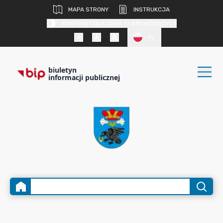
MAPA STRONY
INSTRUKCJA
KONTRAST DLA OSÓB SŁABOWIDZĄCYCH
PL
biuletyn
informacji publicznej