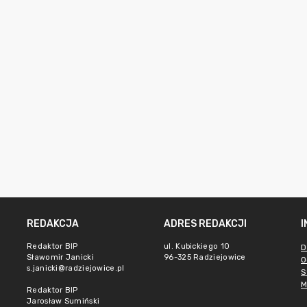
REDAKCJA
ADRES REDAKCJI
Redaktor BIP
ul. Kubickiego 10
D
Sławomir Janicki
96-325 Radziejowice
O
s.janicki@radziejowice.pl
S
M
Redaktor BIP
Jarosław Sumiński