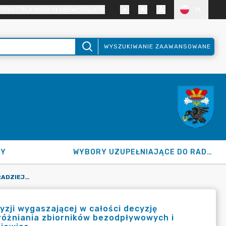
TRAST DLA OSÓB SŁABOWIDZĄCYCH
PL
WYSZUKIWANIE ZAAWANSOWANE
NY
WYBORY UZUPEŁNIAJĄCE DO RADY GMINY 2026
OBWIESZCZENIE WÓJTA GMINY RADZIEJOWICE W SPRAWIE DECYZJI WYGASZAJĄCEJ W CAŁOŚCI DECYZJĘ ZEZWALAJĄCĄ NA PROWADZENIE DZIAŁALNOŚCI W ZAKRESIE OPRÓŻNIANIA ZBIORNIKÓW BEZODPŁYWOWYCH I TRANSPORTU NIECZYSTOSCI CIEKŁYCH Z TERENU GMINY RADZIEJOWICE
zji wygaszającej w całości decyzję
różniania zbiorników bezodpływowych i