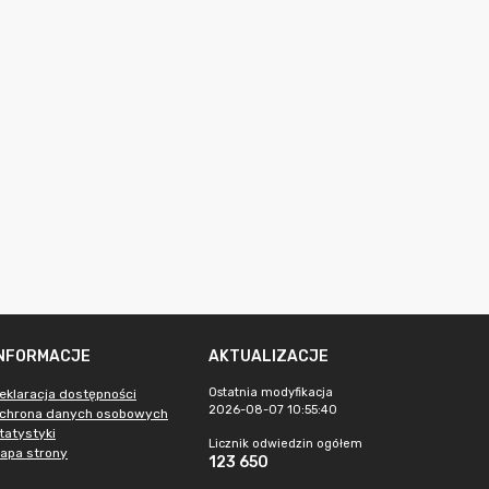
INFORMACJE
AKTUALIZACJE
Ostatnia modyfikacja
eklaracja dostępności
2026-08-07 10:55:40
chrona danych osobowych
tatystyki
Licznik odwiedzin ogółem
apa strony
123 650