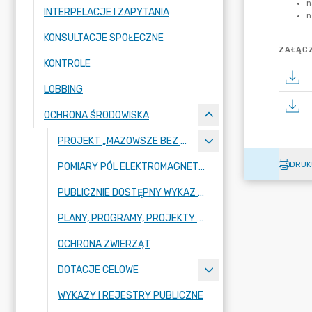
INTERPELACJE I ZAPYTANIA
KONSULTACJE SPOŁECZNE
ZAŁĄCZ
KONTROLE
LOBBING
OCHRONA ŚRODOWISKA
PROJEKT „MAZOWSZE BEZ SMOGU
DRUK
POMIARY PÓL ELEKTROMAGNETYCZNYCH
PUBLICZNIE DOSTĘPNY WYKAZ DANYCH O ŚRODOWISKU
PLANY, PROGRAMY, PROJEKTY Z ZAKRESU OCHRONY ŚRODOWISKA
OCHRONA ZWIERZĄT
DOTACJE CELOWE
WYKAZY I REJESTRY PUBLICZNE