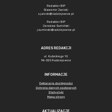
Redaktor BIP
Sławomir Janicki
s.janicki@radziejowice.pl
Redaktor BIP
Jarosław Sumiński
j.suminski@radziejowice.pl
ADRES REDAKCJI
ul. Kubickiego 10
96-325 Radziejowice
INFORMACJE
Deklaracja dostępności
Ochrona danych osobowych
Statystyki
Mapa strony
AKTUALIZACJE