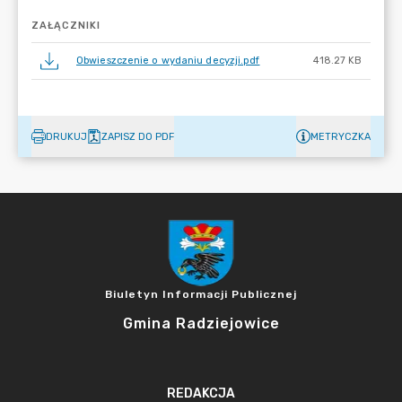
ZAŁĄCZNIKI
Obwieszczenie o wydaniu decyzji.pdf
418.27 KB
DRUKUJ
ZAPISZ DO PDF
METRYCZKA
Biuletyn Informacji Publicznej
Gmina Radziejowice
REDAKCJA