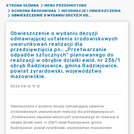
STRONA GŁÓWNA
MENU PRZEDMIOTOWE
OCHRONA ŚRODOWISKA
INFORMACJE I OBWIESZCZENIA
OBWIESZCZENIE O WYDANIU DECYZJI ODMAWIAJĄCEJ USTALENIA ŚRODOWISKOWYCH UWARUNKOWAŃ REALIZACJI DLA PRZEDSIĘWZIĘCIA PN.: „PRZETWARZANIE ODPADÓW SZTUCZNYCH” PLANOWANEGO DO REALIZACJI W OBRĘBIE DZIAŁKI EWID. NR 236/1 OBRĘB RADZIEJOWICE, GMINA RADZIEJOWICE, POWIAT ŻYRARDOWSKI, WOJEWÓDZTWO MAZOWIECKIE.
Obwieszczenie o wydaniu decyzji
odmawiającej ustalenia środowiskowych
uwarunkowań realizacji dla
przedsięwzięcia pn.: „Przetwarzanie
odpadów sztucznych” planowanego do
realizacji w obrębie działki ewid. nr 236/1
obręb Radziejowice, gmina Radziejowice,
powiat żyrardowski, województwo
mazowieckie.
2026-06-12 11:12