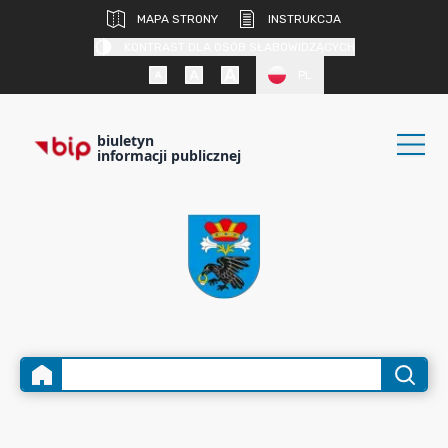
MAPA STRONY
INSTRUKCJA
KONTRAST DLA OSÓB SŁABOWIDZĄCYCH
PL
biuletyn
informacji publicznej