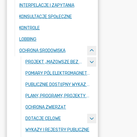
INTERPELACJE I ZAPYTANIA
KONSULTACJE SPOŁECZNE
KONTROLE
LOBBING
OCHRONA ŚRODOWISKA
PROJEKT „MAZOWSZE BEZ SMOGU
POMIARY PÓL ELEKTROMAGNETYCZNYCH
PUBLICZNIE DOSTĘPNY WYKAZ DANYCH O ŚRODOWISKU
PLANY, PROGRAMY, PROJEKTY Z ZAKRESU OCHRONY ŚRODOWISKA
OCHRONA ZWIERZĄT
DOTACJE CELOWE
WYKAZY I REJESTRY PUBLICZNE