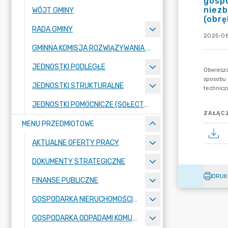
gosp
niezb
WÓJT GMINY
(obrę
RADA GMINY
2025-08
GMINNA KOMISJA ROZWIĄZYWANIA PROBLEMÓW ALKOHOLOWYCH
JEDNOSTKI PODLEGŁE
JEDNOSTKI STRUKTURALNE
JEDNOSTKI POMOCNICZE (SOŁECTWA)
ZAŁĄCZ
MENU PRZEDMIOTOWE
AKTUALNE OFERTY PRACY
DOKUMENTY STRATEGICZNE
DRUK
FINANSE PUBLICZNE
GOSPODARKA NIERUCHOMOŚCIAMI
GOSPODARKA ODPADAMI KOMUNALNYMI