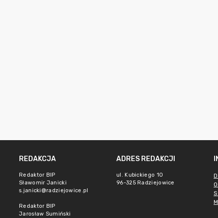
REDAKCJA
ADRES REDAKCJI
Redaktor BIP
ul. Kubickiego 10
D
Sławomir Janicki
96-325 Radziejowice
O
s.janicki@radziejowice.pl
S
M
Redaktor BIP
Jarosław Sumiński