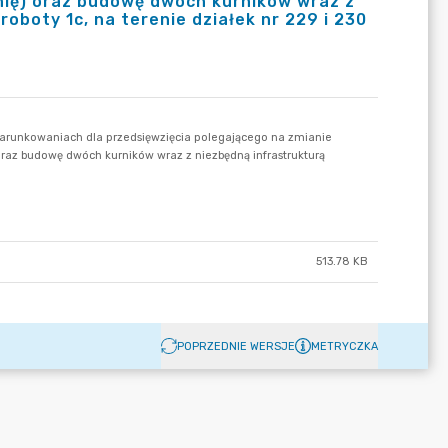
ię) oraz budowę dwóch kurników wraz z
oboty 1c, na terenie działek nr 229 i 230
513.78 KB
POPRZEDNIE WERSJE
METRYCZKA