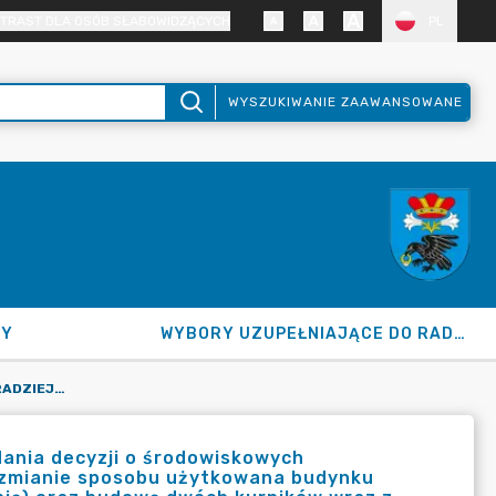
TRAST DLA OSÓB SŁABOWIDZĄCYCH
PL
WYSZUKIWANIE ZAAWANSOWANE
NY
WYBORY UZUPEŁNIAJĄCE DO RADY GMINY 2026
OBWIESZCZENIE WÓJTA GMINY RADZIEJOWICE W SPRAWIE WYDANIA DECYZJI O ŚRODOWISKOWYCH UWARUNKOWANIACH DLA PRZEDSIĘWZIĘCIA POLEGAJĄCEGO NA ZMIANIE SPOSOBU UŻYTKOWANA BUDYNKU GOSPODARCZEGO NA BUDYNEK DO CHOWU DROBIU (ODCHOWALNIĘ) ORAZ BUDOWĘ DWÓCH KURNIKÓW WRAZ Z NIEZBĘDNĄ INFRASTRUKTURĄ TECHNICZNĄ W MIEJSCOWOŚCI CHROBOTY 1C, NA TERENIE DZIAŁEK NR 229 I 230 (OBRĘB CHROBOTY).
ania decyzji o środowiskowych
 zmianie sposobu użytkowana budynku