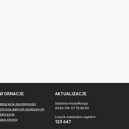
INFORMACJE
AKTUALIZACJE
Ostatnia modyfikacja
eklaracja dostępności
2026-08-07 10:55:40
chrona danych osobowych
tatystyki
Licznik odwiedzin ogółem
apa strony
123 647