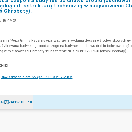
odarczego na budynek do chowu drobiu (odchowaln
ędną infrastrukturą techniczną w miejscowości Chr
b Chroboty).
-18 09:35
NIKI
Obwieszczenie art. 36 kpa - 14.08.2025r..pdf
UJ
ZAPISZ DO PDF