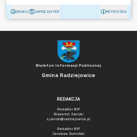
DRUKUJ
ZAPISZ DO PDF
METRYCZKA
Biuletyn Informacji Publicznej
Gmina Radziejowice
REDAKCJA
Redaktor BIP
Sławomir Janicki
s.janicki@radziejowice.pl
Redaktor BIP
Jarosław Sumiński