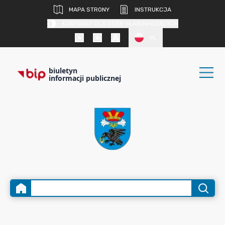
MAPA STRONY
INSTRUKCJA
KONTRAST DLA OSÓB SŁABOWIDZĄCYCH
PL
biuletyn
informacji publicznej