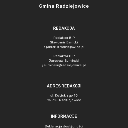
Gmina Radziejowice
REDAKCJA
Redaktor BIP
Sławomir Janicki
s.janicki@radziejowice.pl
Redaktor BIP
Jarosław Sumiński
j.suminski@radziejowice.pl
ADRES REDAKCJI
ul. Kubickiego 10
96-325 Radziejowice
INFORMACJE
Deklaracja dostępności