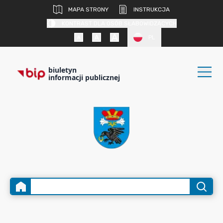
MAPA STRONY
INSTRUKCJA
KONTRAST DLA OSÓB SŁABOWIDZĄCYCH
PL
biuletyn
informacji publicznej