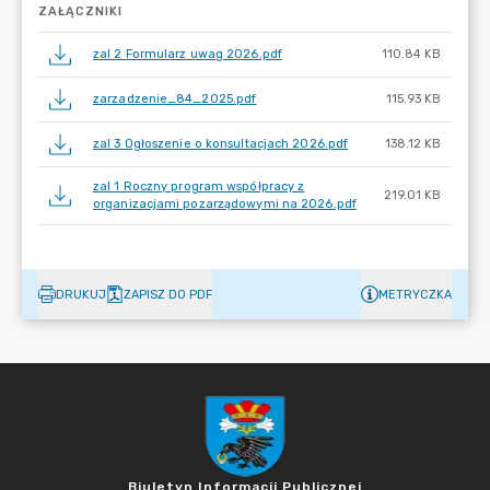
ZAŁĄCZNIKI
zal 2 Formularz uwag 2026.pdf
110.84 KB
zarzadzenie_84_2025.pdf
115.93 KB
zal 3 Ogłoszenie o konsultacjach 2026.pdf
138.12 KB
zal 1 Roczny program współpracy z
219.01 KB
organizacjami pozarządowymi na 2026.pdf
DRUKUJ
ZAPISZ DO PDF
METRYCZKA
Biuletyn Informacji Publicznej