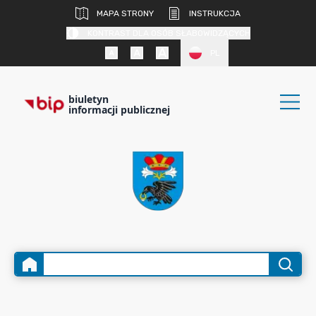
MAPA STRONY
INSTRUKCJA
KONTRAST DLA OSÓB SŁABOWIDZĄCYCH
PL
biuletyn
informacji publicznej