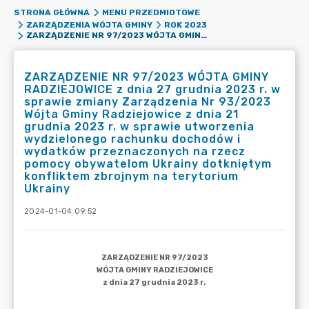
STRONA GŁÓWNA
MENU PRZEDMIOTOWE
ZARZĄDZENIA WÓJTA GMINY
ROK 2023
ZARZĄDZENIE NR 97/2023 WÓJTA GMINY RADZIEJOWICE Z DNIA 27 GRUDNIA 2023 R. W SPRAWIE ZMIANY ZARZĄDZENIA NR 93/2023 WÓJTA GMINY RADZIEJOWICE Z DNIA 21 GRUDNIA 2023 R. W SPRAWIE UTWORZENIA WYDZIELONEGO RACHUNKU DOCHODÓW I WYDATKÓW PRZEZNACZONYCH NA RZECZ POMOCY OBYWATELOM UKRAINY DOTKNIĘTYM KONFLIKTEM ZBROJNYM NA TERYTORIUM UKRAINY
ZARZĄDZENIE NR 97/2023 WÓJTA GMINY
RADZIEJOWICE z dnia 27 grudnia 2023 r. w
sprawie zmiany Zarządzenia Nr 93/2023
Wójta Gminy Radziejowice z dnia 21
grudnia 2023 r. w sprawie utworzenia
wydzielonego rachunku dochodów i
wydatków przeznaczonych na rzecz
pomocy obywatelom Ukrainy dotkniętym
konfliktem zbrojnym na terytorium
Ukrainy
2024-01-04 09:52