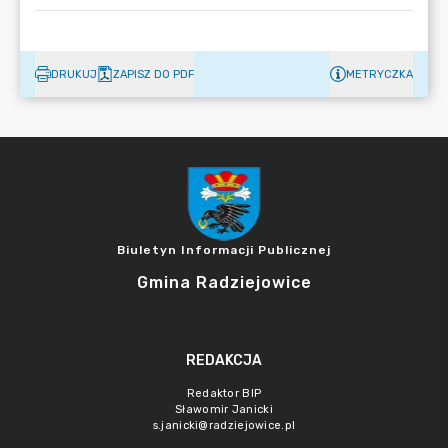
DRUKUJ
ZAPISZ DO PDF
METRYCZKA
Biuletyn Informacji Publicznej
Gmina Radziejowice
REDAKCJA
Redaktor BIP
Sławomir Janicki
s.janicki@radziejowice.pl