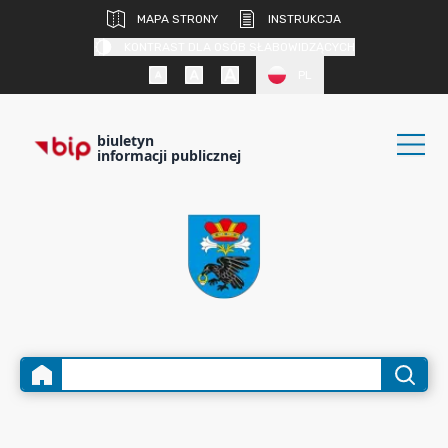
MAPA STRONY
INSTRUKCJA
KONTRAST DLA OSÓB SŁABOWIDZĄCYCH
PL
biuletyn
informacji publicznej