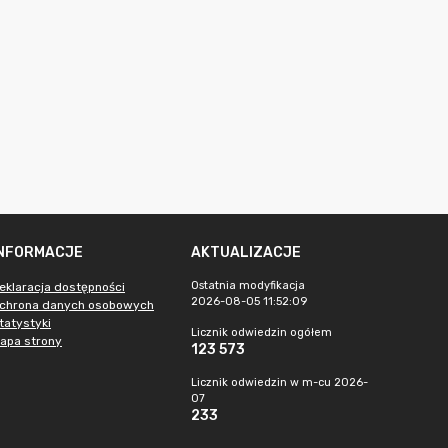
INFORMACJE
AKTUALIZACJE
Ostatnia modyfikacja
eklaracja dostępności
2026-08-05 11:52:09
chrona danych osobowych
tatystyki
Licznik odwiedzin ogółem
apa strony
123 573
Licznik odwiedzin w m-cu 2026-
07
233