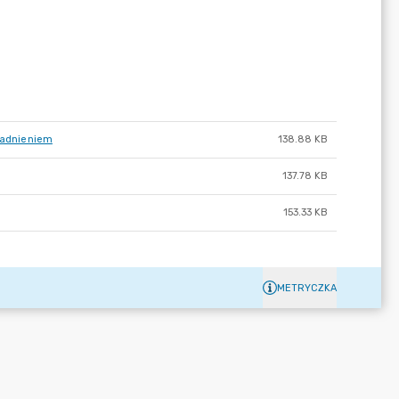
asadnieniem
138.88 KB
137.78 KB
153.33 KB
METRYCZKA