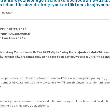
rzenia wydzielonego rachunku dochodów i wydatk
telom Ukrainy dotkniętym konfliktem zbrojnym n
-30 00:11