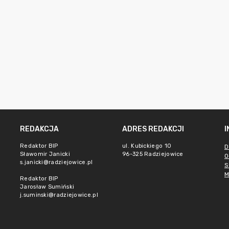
REDAKCJA
ADRES REDAKCJI
Redaktor BIP
ul. Kubickiego 10
D
Sławomir Janicki
96-325 Radziejowice
O
s.janicki@radziejowice.pl
S
M
Redaktor BIP
Jarosław Sumiński
j.suminski@radziejowice.pl