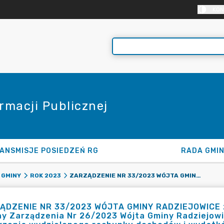
KON
rmacji Publicznej
ANSMISJE POSIEDZEŃ RG
RADA GMI
ZARZĄDZENIE NR 33/2023 WÓJTA GMINY RADZIEJOWICE Z DNIA 28 KWIETNIA 2023 R. W SPRAWIE ZMIANY ZARZĄDZENIA NR 26/2023 WÓJTA GMINY RADZIEJOWICE Z DNIA 30 MARCA 2023 R. W SPRAWIE UTWORZENIA WYDZIELONEGO RACHUNKU DOCHODÓW I WYDATKÓW PRZEZNACZONYCH NA RZECZ POMOCY OBYWATELOM UKRAINY DOTKNIĘTYM KONFLIKTEM ZBROJNYM NA TERYTORIUM UKRAINY
 GMINY
ROK 2023
ĄDZENIE NR 33/2023 WÓJTA GMINY RADZIEJOWICE z d
y Zarządzenia Nr 26/2023 Wójta Gminy Radziejowic