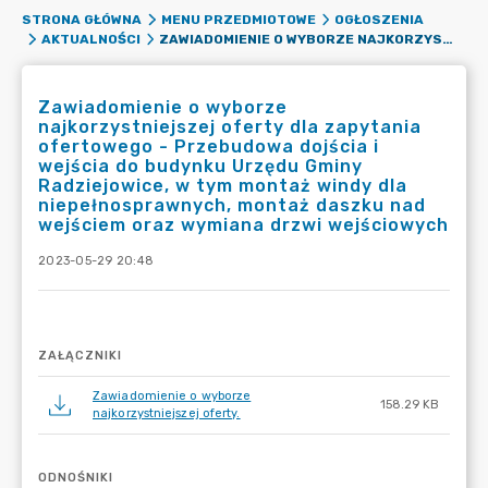
STRONA GŁÓWNA
MENU PRZEDMIOTOWE
OGŁOSZENIA
ZAWIADOMIENIE O WYBORZE NAJKORZYSTNIEJSZEJ OFERTY DLA ZAPYTANIA OFERTOWEGO - PRZEBUDOWA DOJŚCIA I WEJŚCIA DO BUDYNKU URZĘDU GMINY RADZIEJOWICE, W TYM MONTAŻ WINDY DLA NIEPEŁNOSPRAWNYCH, MONTAŻ DASZKU NAD WEJŚCIEM ORAZ WYMIANA DRZWI WEJŚCIOWYCH
AKTUALNOŚCI
Zawiadomienie o wyborze
najkorzystniejszej oferty dla zapytania
ofertowego - Przebudowa dojścia i
wejścia do budynku Urzędu Gminy
Radziejowice, w tym montaż windy dla
niepełnosprawnych, montaż daszku nad
wejściem oraz wymiana drzwi wejściowych
2023-05-29 20:48
ZAŁĄCZNIKI
Zawiadomienie o wyborze
158.29 KB
najkorzystniejszej oferty.
ODNOŚNIKI