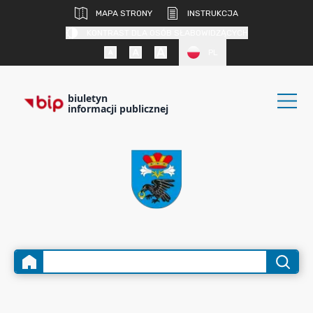
MAPA STRONY
INSTRUKCJA
KONTRAST DLA OSÓB SŁABOWIDZĄCYCH
PL
biuletyn
informacji publicznej