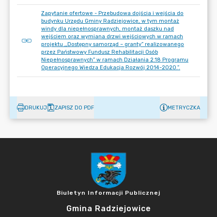
Zapytanie ofertowe - Przebudowa dojścia i wejścia do
budynku Urzędu Gminy Radziejowice, w tym montaż
windy dla niepełnosprawnych, montaż daszku nad
wejściem oraz wymiana drzwi wejściowych w ramach
projektu ,,Dostępny samorząd – granty” realizowanego
przez Państwowy Fundusz Rehabilitacji Osób
Niepełnosprawnych” w ramach Działania 2.18 Programu
Operacyjnego Wiedza Edukacja Rozwój 2014-2020.”.
DRUKUJ
ZAPISZ DO PDF
METRYCZKA
Biuletyn Informacji Publicznej
Gmina Radziejowice