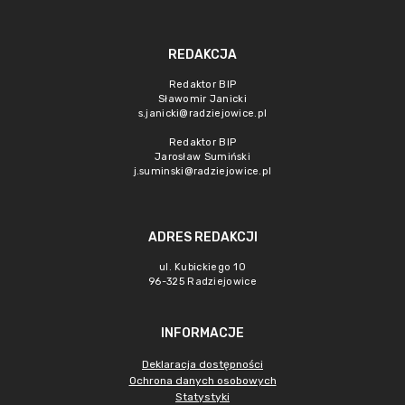
REDAKCJA
Redaktor BIP
Sławomir Janicki
s.janicki@radziejowice.pl
Redaktor BIP
Jarosław Sumiński
j.suminski@radziejowice.pl
ADRES REDAKCJI
ul. Kubickiego 10
96-325 Radziejowice
INFORMACJE
Deklaracja dostępności
Ochrona danych osobowych
Statystyki