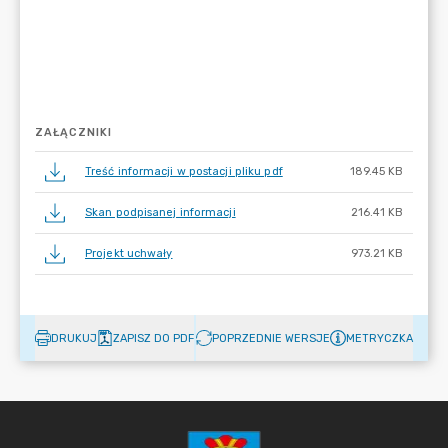
ZAŁĄCZNIKI
Treść informacji w postacji pliku pdf
189.45 KB
Skan podpisanej informacji
216.41 KB
Projekt uchwały
973.21 KB
DRUKUJ
ZAPISZ DO PDF
POPRZEDNIE WERSJE
METRYCZKA