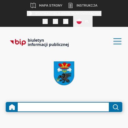
MAPA STRONY
INSTRUKCJA
KONTRAST DLA OSÓB SŁABOWIDZĄCYCH
PL
biuletyn
informacji publicznej