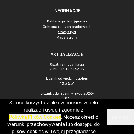
INFORMACJE
Deklaracja dostępności
Ochrona danych osobowych
Statystyki
Mapa strony
AKTUALIZACJE
Ostatnia modyfikacja
2026-08-05 11:52:09
Licznik odwiedzin ogółem
123 551
Licznik odwiedzin w m-cu 2026-
07
Strona korzysta z plików cookies w celu
211
realizacji usług i zgodnie z
Polityką Plików Cookies
. Możesz określić
Zamknij
CMS & Hosting: Nefeni Sp. z o.o.
warunki przechowywania lub dostępu do
plików cookies w Twojej przeglądarce