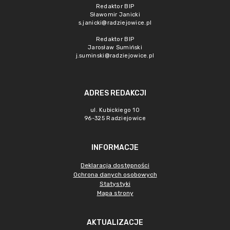
Redaktor BIP
Sławomir Janicki
s.janicki@radziejowice.pl
Redaktor BIP
Jarosław Sumiński
j.suminski@radziejowice.pl
ADRES REDAKCJI
ul. Kubickiego 10
96-325 Radziejowice
INFORMACJE
Deklaracja dostępności
Ochrona danych osobowych
Statystyki
Mapa strony
AKTUALIZACJE