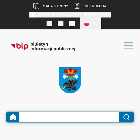
MAPA STRONY
INSTRUKCJA
KONTRAST DLA OSÓB SŁABOWIDZĄCYCH
PL
biuletyn
informacji publicznej