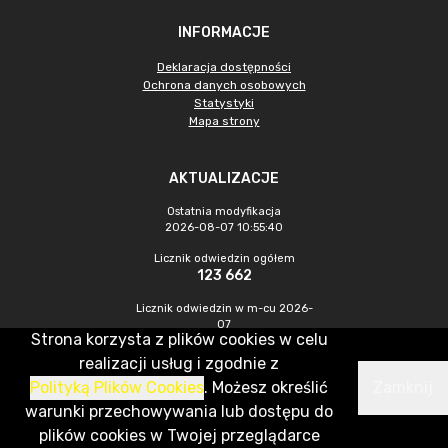
INFORMACJE
Deklaracja dostępności
Ochrona danych osobowych
Statystyki
Mapa strony
AKTUALIZACJE
Ostatnia modyfikacja
2026-08-07 10:55:40
Licznik odwiedzin ogółem
123 662
Licznik odwiedzin w m-cu 2026-
07
Strona korzysta z plików cookies w celu
322
realizacji usług i zgodnie z
Polityką Plików Cookies
. Możesz określić
Zamknij
CMS & Hosting: Nefeni Sp. z o.o.
warunki przechowywania lub dostępu do
plików cookies w Twojej przeglądarce