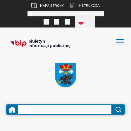
MAPA STRONY
INSTRUKCJA
KONTRAST DLA OSÓB SŁABOWIDZĄCYCH
PL
biuletyn
informacji publicznej